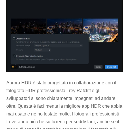
Aurora HDR è stato progettato in collaborazione con il
fotografo HDR professionista Trey Ratcliff e gli
sviluppatori si sono chiaramente impegnati ad andare
oltre. Questa è facilmente la migliore app HDR che abbia
mai usato e ne ho testate molte. I fotografi professionisti
troveranno più che sufficienti per soddisfarli, anche se il