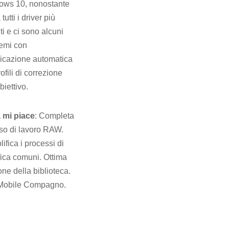
ows 10, nonostante
tutti i driver più
ti e ci sono alcuni
emi con
licazione automatica
ofili di correzione
biettivo.
 mi piace
: Completa
usso di lavoro RAW.
ifica i processi di
ica comuni. Ottima
one della biblioteca.
Mobile Compagno.