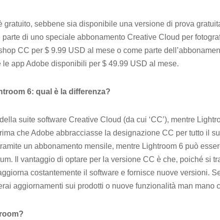
gratuito, sebbene sia disponibile una versione di prova gratuita
parte di uno speciale abbonamento Creative Cloud per fotograf
shop CC per $ 9.99 USD al mese o come parte dell’abbonamen
e le app Adobe disponibili per $ 49.99 USD al mese.
troom 6: qual è la differenza?
della suite software Creative Cloud (da cui ‘CC’), mentre Lightr
prima che Adobe abbracciasse la designazione CC per tutto il s
 tramite un abbonamento mensile, mentre Lightroom 6 può esser
tum. Il vantaggio di optare per la versione CC è che, poiché si tra
iorna costantemente il software e fornisce nuove versioni. Se 
erai aggiornamenti sui prodotti o nuove funzionalità man mano c
troom?