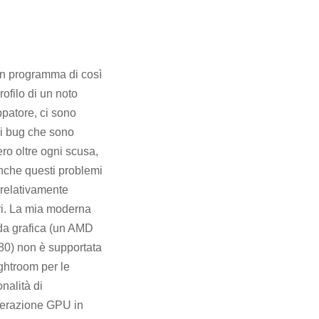
n programma di così
rofilo di un noto
ppatore, ci sono
i bug che sono
ro oltre ogni scusa,
che questi problemi
relativamente
i. La mia moderna
a grafica (un AMD
0) non è supportata
ghtroom per le
onalità di
erazione GPU in