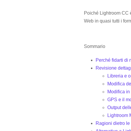
Poiché Lightroom CC è 
Web in quasi tutti i for
Sommario
Perché fidarti d
Revisione dettag
Libreria e 
Modifica de
Modifica in
GPS e il m
Output dell
Lightroom 
Ragioni dietro le