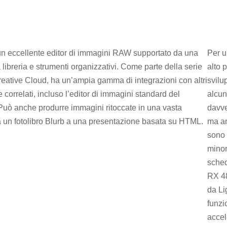
n eccellente editor di immagini RAW supportato da una
Per u
 libreria e strumenti organizzativi. Come parte della serie
alto p
eative Cloud, ha un’ampia gamma di integrazioni con altri
svilu
correlati, incluso l’editor di immagini standard del
alcun
Può anche produrre immagini ritoccate in una vasta
davve
 un fotolibro Blurb a una presentazione basata su HTML.
ma an
sono 
minor
sched
RX 48
da Li
funzi
accel