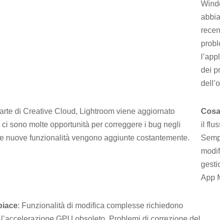
Wind
abbia 
recen
probl
l’app
dei pr
dell’o
rte di Creative Cloud, Lightroom viene aggiornato
Cosa
 ci sono molte opportunità per correggere i bug negli
il fl
 e nuove funzionalità vengono aggiunte costantemente.
Sempl
modif
gesti
App 
piace
: Funzionalità di modifica complesse richiedono
 l’accelerazione GPU obsoleto. Problemi di correzione del