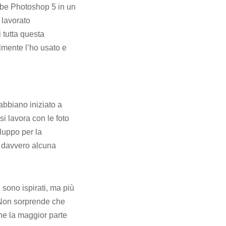
obe Photoshop 5 in un
 lavorato
 tutta questa
ilmente l’ho usato e
abbiano iniziato a
si lavora con le foto
luppo per la
a davvero alcuna
 sono ispirati, ma più
. Non sorprende che
he la maggior parte