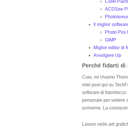
Corel Pain
ACDSee Pho
Photolemu
Il miglior softwa
Photo Pos 
GIMP
Miglior editor di
Avvolgere Up
Perché fidarti d
Ciao, mi chiamo Thomas 
miei post qui su TechFe
software di fotoritocco
personale per vedere se
scriverne. La conoscen
Lavoro nelle arti grafic