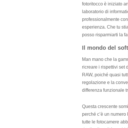
fotoritocco è iniziato
laboratorio di informat
professionalmente con u
esperienza. Che tu stia
posso risparmiarti la fa
Il mondo del sof
Man mano che la gamma 
ricreare i rispettivi se
RAW, poiché quasi tutti
regolazione e la conv
differenza funzionale tra
Questa crescente somigl
perché c’è un numero l
tutte le fotocamere ab