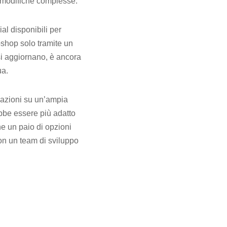
e modifiche complesse.
al disponibili per
oshop solo tramite un
i aggiornano, è ancora
ua.
mazioni su un’ampia
ebbe essere più adatto
he un paio di opzioni
 con un team di sviluppo