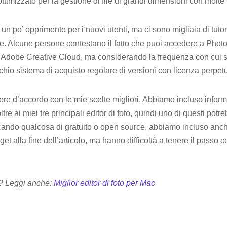
ttimizzato per la gestione di file di grandi dimensioni con molt
 po’ opprimente per i nuovi utenti, ma ci sono migliaia di tutori
e. Alcune persone contestano il fatto che puoi accedere a Phot
Adobe Creative Cloud, ma considerando la frequenza con cui s
hio sistema di acquisto regolare di versioni con licenza perpet
sere d’accordo con le mie scelte migliori. Abbiamo incluso infor
e ai miei tre principali editor di foto, quindi uno di questi potr
cercando qualcosa di gratuito o open source, abbiamo incluso anc
get alla fine dell’articolo, ma hanno difficoltà a tenere il passo
? Leggi anche:
Miglior editor di foto per Mac