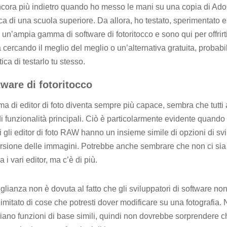
 ancora più indietro quando ho messo le mani su una copia di Ad
ica di una scuola superiore. Da allora, ho testato, sperimentato e
n’ampia gamma di software di fotoritocco e sono qui per offrirti
 cercando il meglio del meglio o un’alternativa gratuita, probab
tica di testarlo tu stesso.
tware di fotoritocco
di editor di foto diventa sempre più capace, sembra che tutti 
t di funzionalità principali. Ciò è particolarmente evidente quando 
 gli editor di foto RAW hanno un insieme simile di opzioni di svi
ersione delle immagini. Potrebbe anche sembrare che non ci si
 i vari editor, ma c’è di più.
ianza non è dovuta al fatto che gli sviluppatori di software non
imitato di cose che potresti dover modificare su una fotografia
biano funzioni di base simili, quindi non dovrebbe sorprendere c