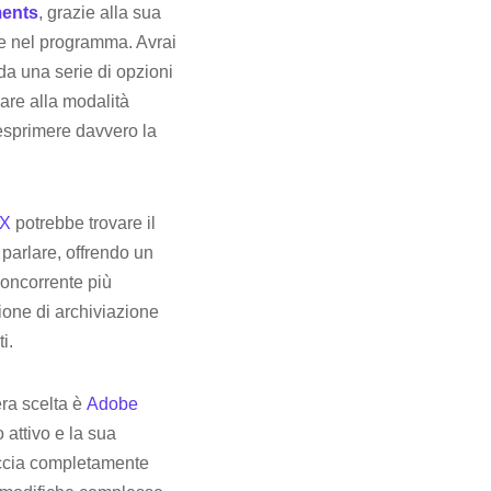
ents
, grazie alla sua
ente nel programma. Avrai
 da una serie di opzioni
sare alla modalità
 esprimere davvero la
 X
potrebbe trovare il
o parlare, offrendo un
concorrente più
one di archiviazione
i.
era scelta è
Adobe
 attivo e la sua
faccia completamente