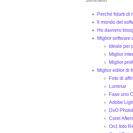
Sommario
Perché fidarti di
Il mondo del soft
Ho davvero bisogn
Miglior software d
Ideale per 
Miglior int
Miglior pr
Miglior editor di
Foto di affin
Luminar
Fase uno C
Adobe Ligh
DxO Photo
Corel After
On1 foto 