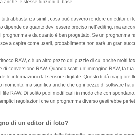
bia anche le stesse funzioni di base.
 tutti abbastanza simili, cosa può davvero rendere un editor di fo
to dipende da quanto devi essere preciso nell’editing, ma ancor
l programma e da quanto è ben progettato. Se un programma ha i
ce a capire come usarli, probabilmente non sarà un gran succ
oritocco RAW, c’è un altro pezzo del puzzle di cui anche molti fo
re di conversione RAW. Quando scatti un’immagine RAW, la tua f
elle informazioni dal sensore digitale. Questo ti dà maggiore fl
do momento, ma significa anche che ogni pezzo di software ha
 il file RAW. Di solito puoi modificarli in modo che corrispondano
emplici regolazioni che un programma diverso gestirebbe perfet
no di un editor di foto?