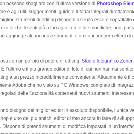
i non possono sbagliare con l’ultima versione di
Photoshop Elem
are e agli utili suggerimenti, guide e tutorial integrati direttam
igliori strumenti di editing disponibili senza essere sopraffatto
 volta che ti senti più a tuo agio con le tue modifiche, puoi pas
he aggiunge alcuni nuovi strumenti e opzioni per permetterti di
sa con un po’ più di potere di editing,
Studio fotografico Zoner
. È l’ultimo e il più grande editor di foto di cui non hai mai sentit
iting a un prezzo incredibilmente conveniente. Attualmente è il 
istema Adobe che ho visto su PC Windows, completo di integrazi
egolari delle funzionalità contenenti nuovi strumenti interessant
anno bisogno del miglior editor in assoluto disponibile, l’unica v
hop è uno dei più antichi editor di foto ancora in fase di sviluppo
. Dispone di potenti strumenti di modifica impostati in un’inter