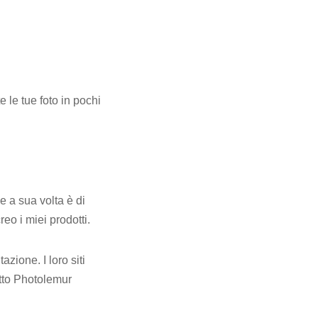
e le tue foto in pochi
 a sua volta è di
eo i miei prodotti.
zione. I loro siti
otto Photolemur