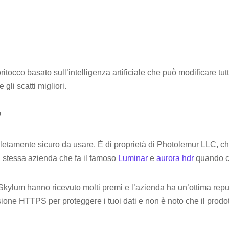
itocco basato sull’intelligenza artificiale che può modificare tutt
 gli scatti migliori.
?
etamente sicuro da usare. È di proprietà di Photolemur LLC, che
la stessa azienda che fa il famoso
Luminar
e
aurora hdr
quando cr
Skylum hanno ricevuto molti premi e l’azienda ha un’ottima reputa
ione HTTPS per proteggere i tuoi dati e non è noto che il prod