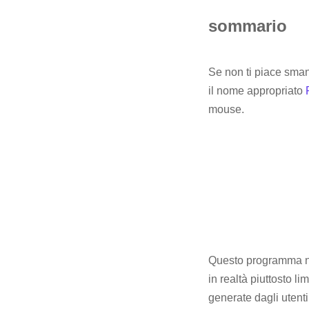
sommario
Se non ti piace smane
il nome appropriato
mouse.
Questo programma non
in realtà piuttosto l
generate dagli utenti.