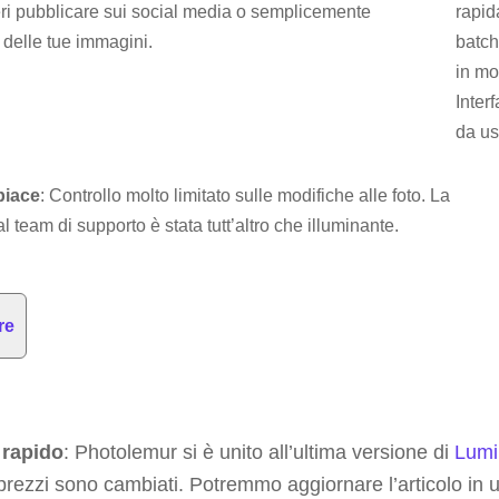
eri pubblicare sui social media o semplicemente
rapid
 delle tue immagini.
batch
in mo
Inter
da us
piace
: Controllo molto limitato sulle modifiche alle foto. La
l team di supporto è stata tutt’altro che illuminante.
re
rapido
: Photolemur si è unito all’ultima versione di
Lumi
 prezzi sono cambiati. Potremmo aggiornare l’articolo in