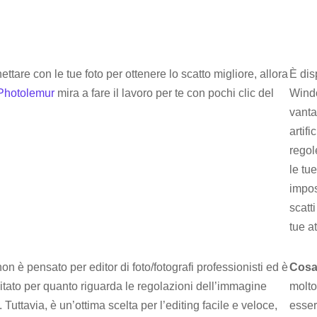
ttare con le tue foto per ottenere lo scatto migliore, allora
È dis
Photolemur
mira a fare il lavoro per te con pochi clic del
Wind
vanta
artif
regol
le tue
impos
scatt
tue at
 è pensato per editor di foto/fotografi professionisti ed è
Cosa
imitato per quanto riguarda le regolazioni dell’immagine
molto
 Tuttavia, è un’ottima scelta per l’editing facile e veloce,
esser