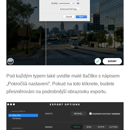
Pod každým typem také uvidíte malé tlačítko s nápisem
„Pokročilá nastavení“. Pokud na toto kliknete, budete
přesměrováni na podrobnější obrazovku exportu.