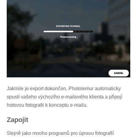
Jakmile je export dokončen, Photolemur automaticky
spustí vašeho výchozího e-mailového klienta a připojí
hotovou fotografii k konceptu e-mailu.
Zapojit
Stejně jako mnoho programů pro úpravu fotografií