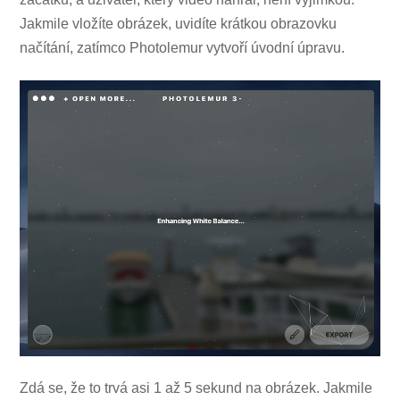
Jakmile vložíte obrázek, uvidíte krátkou obrazovku
načítání, zatímco Photolemur vytvoří úvodní úpravu.
Zdá se, že to trvá asi 1 až 5 sekund na obrázek. Jakmile