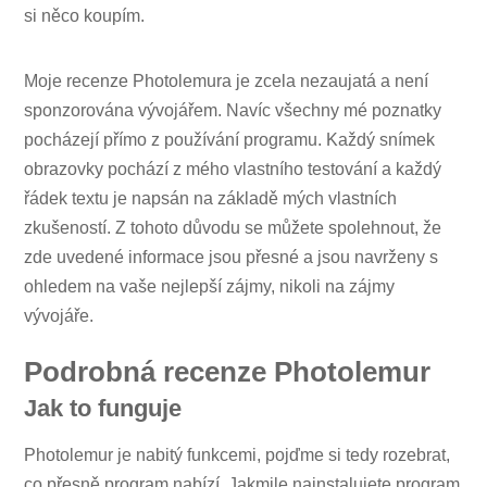
si něco koupím.
Moje recenze Photolemura je zcela nezaujatá a není
sponzorována vývojářem. Navíc všechny mé poznatky
pocházejí přímo z používání programu. Každý snímek
obrazovky pochází z mého vlastního testování a každý
řádek textu je napsán na základě mých vlastních
zkušeností. Z tohoto důvodu se můžete spolehnout, že
zde uvedené informace jsou přesné a jsou navrženy s
ohledem na vaše nejlepší zájmy, nikoli na zájmy
vývojáře.
Podrobná recenze Photolemur
Jak to funguje
Photolemur je nabitý funkcemi, pojďme si tedy rozebrat,
co přesně program nabízí. Jakmile nainstalujete program