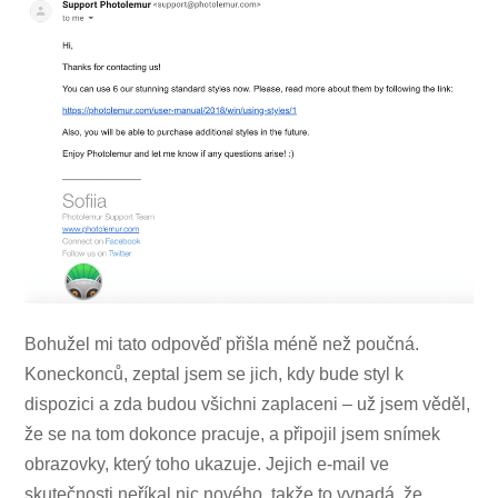
Bohužel mi tato odpověď přišla méně než poučná.
Koneckonců, zeptal jsem se jich, kdy bude styl k
dispozici a zda budou všichni zaplaceni – už jsem věděl,
že se na tom dokonce pracuje, a připojil jsem snímek
obrazovky, který toho ukazuje. Jejich e-mail ve
skutečnosti neříkal nic nového, takže to vypadá, že