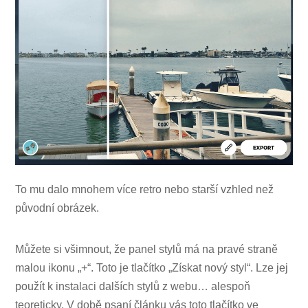
To mu dalo mnohem více retro nebo starší vzhled než
původní obrázek.
Můžete si všimnout, že panel stylů má na pravé straně
malou ikonu „+“. Toto je tlačítko „Získat nový styl“. Lze jej
použít k instalaci dalších stylů z webu… alespoň
teoreticky. V době psaní článku vás toto tlačítko ve