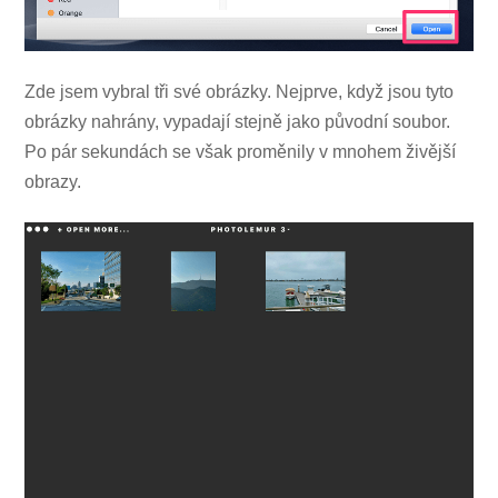
Zde jsem vybral tři své obrázky. Nejprve, když jsou tyto
obrázky nahrány, vypadají stejně jako původní soubor.
Po pár sekundách se však proměnily v mnohem živější
obrazy.