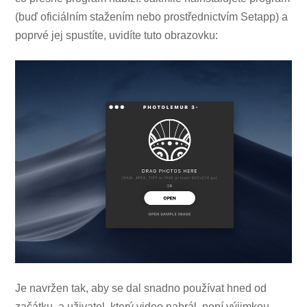
(buď oficiálním stažením nebo prostřednictvím Setapp) a
poprvé jej spustíte, uvidíte tuto obrazovku:
Je navržen tak, aby se dal snadno používat hned od
začátku, a uživatel, který video nahrál, není výjimkou.