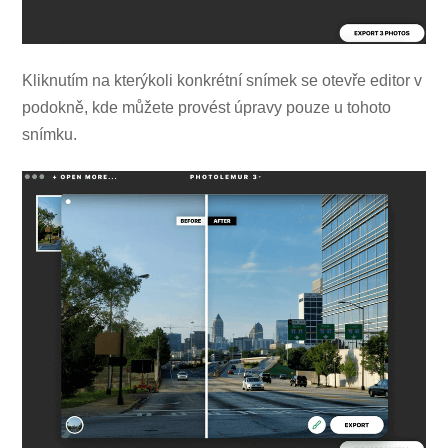
Kliknutím na kterýkoli konkrétní snímek se otevře editor v
podokně, kde můžete provést úpravy pouze u tohoto
snímku.