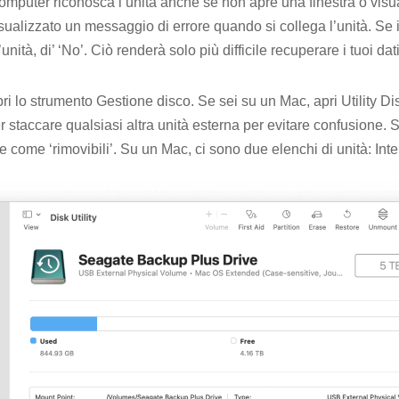
computer riconosca l’unità anche se non apre una finestra o visu
sualizzato un messaggio di errore quando si collega l’unità. Se 
unità, di’ ‘No’. Ciò renderà solo più difficile recuperare i tuoi dati
ri lo strumento Gestione disco. Se sei su un Mac, apri Utility Dis
r staccare qualsiasi altra unità esterna per evitare confusione.
e come ‘rimovibili’. Su un Mac, ci sono due elenchi di unità: Int