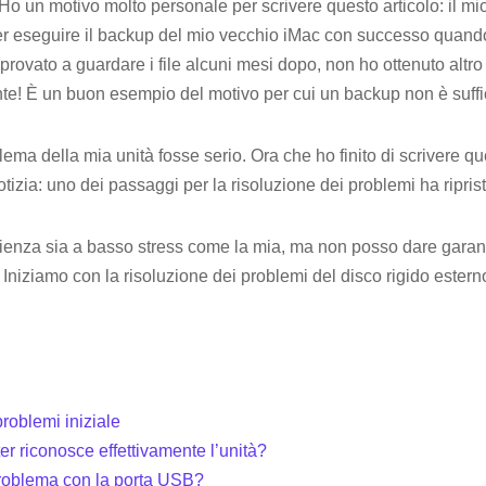
 Ho un motivo molto personale per scrivere questo articolo: il m
er eseguire il backup del mio vecchio iMac con successo quando 
rovato a guardare i file alcuni mesi dopo, non ho ottenuto altro
te! È un buon esempio del motivo per cui un backup non è suffi
ema della mia unità fosse serio. Ora che ho finito di scrivere qu
otizia: uno dei passaggi per la risoluzione dei problemi ha ripris
ienza sia a basso stress come la mia, ma non posso dare garanzi
 Iniziamo con la risoluzione dei problemi del disco rigido estern
roblemi iniziale
ter riconosce effettivamente l’unità?
problema con la porta USB?