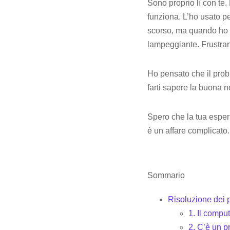
Sono proprio lì con te.
funziona. L’ho usato p
scorso, ma quando ho p
lampeggiante. Frustran
Ho pensato che il probl
farti sapere la buona n
Spero che la tua esper
è un affare complicato.
Sommario
Risoluzione dei p
1. Il compu
2. C’è un 