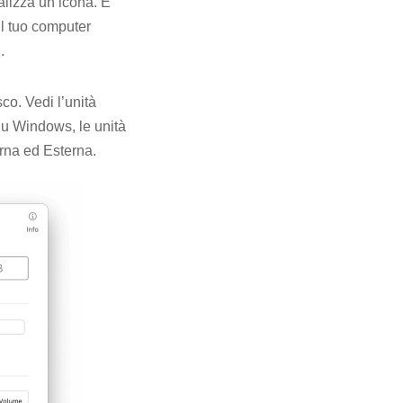
alizza un’icona. È
il tuo computer
.
co. Vedi l’unità
 Su Windows, le unità
erna ed Esterna.