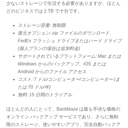
少ないストレージで生活する必要がありますが、ほとん
どのビジネスでは 2 TB で十分です。
ストレージ容量: 無制限
復元オプション: zip ファイルのダウンロード、
FedEx フラッシュ ドライブまたはハード ドライブ
(個人プランの場合は追加料金)
サポートされているプラ​​ットフォーム: Mac または
Windows からのバックアップ、iOS または
Android からのファイル アクセス
コスト: 7 ドル/コンピューター/コンピューター (ま
たは 70 ドル/年)
無料: 15 日間のトライアル
ほとんどの人にとって、Backblaze は最も手頃な価格の
オンライン バックアップ サービスであり、さらに無制
限のストレージ、使いやすいアプリ、完全自動バックア