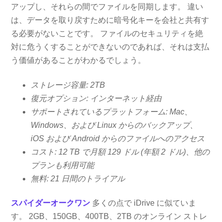
アップし、それらの間でファイルを同期します。 違い
は、データを取り戻すために暗号化キーを会社と共有す
る必要がないことです。 ファイルのセキュリティを絶
対に危うくすることができないのであれば、それは支払
う価値があることがわかるでしょう。
ストレージ容量: 2TB
復元オプション: インターネット経由
サポートされているプラ​​ットフォーム: Mac、
Windows、および Linux からのバックアップ、
iOS および Android からのファイルへのアクセス
コスト: 12 TB で月額 129 ドル (年額 2 ドル)、他の
プランも利用可能
無料: 21 日間のトライアル
スパイダーオークワン
多くの点で iDrive に似ていま
す。 2GB、150GB、400TB、2TB のオンライン ストレ