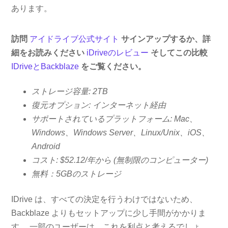
あります。
訪問
アイドライブ公式サイト
サインアップするか、詳
細をお読みください
iDriveのレビュー
そしてこの比較
IDriveとBackblaze
をご覧ください。
ストレージ容量: 2TB
復元オプション: インターネット経由
サポートされているプラ​​ットフォーム: Mac、
Windows、Windows Server、Linux/Unix、iOS、
Android
コスト: $52.12/年から (無制限のコンピューター)
無料：5GBのストレージ
IDrive は、すべての決定を行うわけではないため、
Backblaze よりもセットアップに少し手間がかかりま
す。 一部のユーザーは、これを利点と考えるでしょ