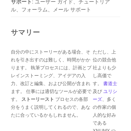
サポート
: ユーザー ガイド、チュートリア
ル、フォーラム、メール サポート
サマリー
自分の中にストーリーがある場合、そ
ただし、上
れを引き出すのは難しく、時間がかか
位の競合他
ります。 執筆プロセスには、計画とブ
社よりも少
レインストーミング、アイデアの入
し高価で
力、改訂と編集、および公開が含まれ
す。
書道士
ます。 仕事には適切なツールが必要で
及び
ユリシ
す。
ストーリースト
プロセスの各部
ーズ
、多く
分をうまく説明してくれるので、あな
の作家の個
たに合っているかもしれません。
人的な好み
である
XNUMX つ