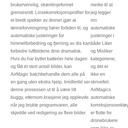
brukervennlig, strømlinjeformet
merke til at
grensesnitt. Linsekorreksjonsprofiler for
jeg legger
et bredt spekter av droner gjør at
inn
tønneforvrengning hører fortiden til, og
automatiske
automatiske justeringer for
justeringer i
himmelforbedring og fjerning av dis kan
både Liker
forbedre luftbildene dine dramatisk.
og Misliker
Hvis du har byttet batterier hele dagen
kategoriene,
og fått et stort antall bilder, kan
og det er
AirMagic batchbehandle dem alle på
ikke en
en gang uten ekstra hjelp. Imidlertid ser
skrivefeil.
denne prosessen ut til å være litt
AirMagics
buggy, ettersom krasjene jeg opplevde
automatiske
når jeg brukte programvaren, alle
korreksjonsverktø
skjedde ved redigering av flere bilder.
er flotte for
dronebrukere