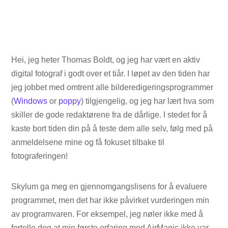
Hei, jeg heter Thomas Boldt, og jeg har vært en aktiv
digital fotograf i godt over et tiår. I løpet av den tiden har
jeg jobbet med omtrent alle bilderedigeringsprogrammer
(
Windows
or
poppy
) tilgjengelig, og jeg har lært hva som
skiller de gode redaktørene fra de dårlige. I stedet for å
kaste bort tiden din på å teste dem alle selv, følg med på
anmeldelsene mine og få fokuset tilbake til
fotograferingen!
Skylum ga meg en gjennomgangslisens for å evaluere
programmet, men det har ikke påvirket vurderingen min
av programvaren. For eksempel, jeg nøler ikke med å
fortelle deg at min første erfaring med AirMagic ikke var