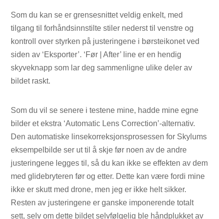
Som du kan se er grensesnittet veldig enkelt, med
tilgang til forhåndsinnstilte stiler nederst til venstre og
kontroll over styrken på justeringene i børsteikonet ved
siden av ‘Eksporter’. ‘Før | After’ line er en hendig
skyveknapp som lar deg sammenligne ulike deler av
bildet raskt.
Som du vil se senere i testene mine, hadde mine egne
bilder et ekstra ‘Automatic Lens Correction’-alternativ.
Den automatiske linsekorreksjonsprosessen for Skylums
eksempelbilde ser ut til å skje før noen av de andre
justeringene legges til, så du kan ikke se effekten av dem
med glidebryteren før og etter. Dette kan være fordi mine
ikke er skutt med drone, men jeg er ikke helt sikker.
Resten av justeringene er ganske imponerende totalt
sett, selv om dette bildet selvfølgelig ble håndplukket av