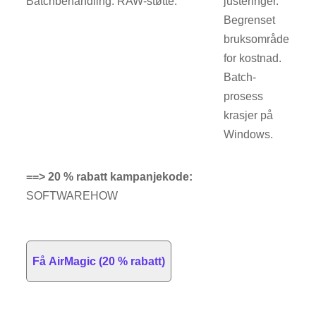
Batchbehandling. RAW-støtte.
justeringer.
Begrenset
bruksområde
for kostnad.
Batch-
prosess
krasjer på
Windows.
==> 20 % rabatt kampanjekode:
SOFTWAREHOW
Få AirMagic (20 % rabatt)