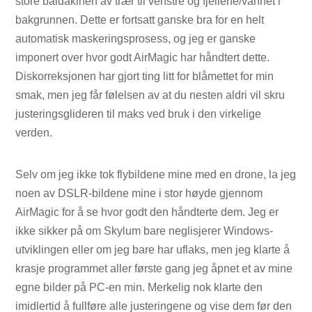
store baldakinen av trær til venstre og fjellene/vannet i
bakgrunnen. Dette er fortsatt ganske bra for en helt
automatisk maskeringsprosess, og jeg er ganske
imponert over hvor godt AirMagic har håndtert dette.
Diskorreksjonen har gjort ting litt for blåmettet for min
smak, men jeg får følelsen av at du nesten aldri vil skru
justeringsglideren til maks ved bruk i den virkelige
verden.
Selv om jeg ikke tok flybildene mine med en drone, la jeg
noen av DSLR-bildene mine i stor høyde gjennom
AirMagic for å se hvor godt den håndterte dem. Jeg er
ikke sikker på om Skylum bare neglisjerer Windows-
utviklingen eller om jeg bare har uflaks, men jeg klarte å
krasje programmet aller første gang jeg åpnet et av mine
egne bilder på PC-en min. Merkelig nok klarte den
imidlertid å fullføre alle justeringene og vise dem før den