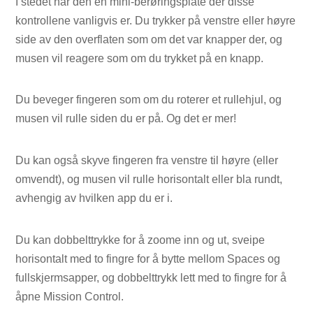
I stedet har den en mini-berøringsplate der disse
kontrollene vanligvis er. Du trykker på venstre eller høyre
side av den overflaten som om det var knapper der, og
musen vil reagere som om du trykket på en knapp.
Du beveger fingeren som om du roterer et rullehjul, og
musen vil rulle siden du er på. Og det er mer!
Du kan også skyve fingeren fra venstre til høyre (eller
omvendt), og musen vil rulle horisontalt eller bla rundt,
avhengig av hvilken app du er i.
Du kan dobbelttrykke for å zoome inn og ut, sveipe
horisontalt med to fingre for å bytte mellom Spaces og
fullskjermsapper, og dobbelttrykk lett med to fingre for å
åpne Mission Control.