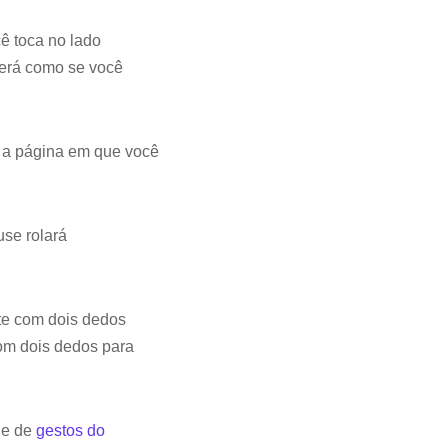
ê toca no lado
derá como se você
 a página em que você
use rolará
te com dois dedos
com dois dedos para
de de
gestos do