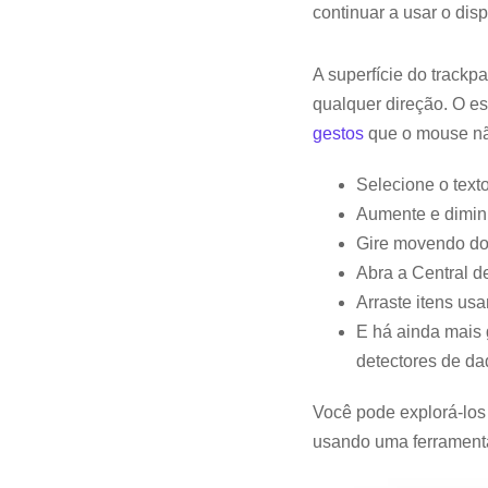
continuar a usar o dis
A superfície do trackp
qualquer direção. O e
gestos
que o mouse nã
Selecione o text
Aumente e dimin
Gire movendo doi
Abra a Central d
Arraste itens us
E há ainda mais 
detectores de da
Você pode explorá-los
usando uma ferramenta