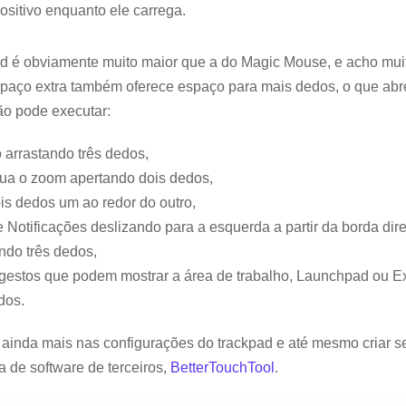
positivo enquanto ele carrega.
ad é obviamente muito maior que a do Magic Mouse, e acho muito
spaço extra também oferece espaço para mais dedos, o que ab
o pode executar:
o arrastando três dedos,
ua o zoom apertando dois dedos,
s dedos um ao redor do outro,
e Notificações deslizando para a esquerda a partir da borda dir
ando três dedos,
gestos que podem mostrar a área de trabalho, Launchpad ou E
dos.
 ainda mais nas configurações do trackpad e até mesmo criar s
 de software de terceiros,
BetterTouchTool
.