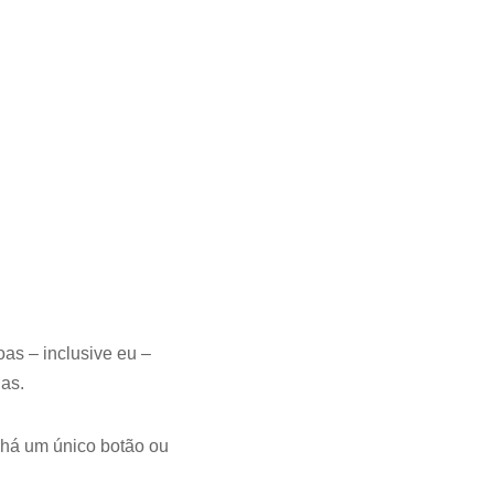
s – inclusive eu –
as.
o há um único botão ou