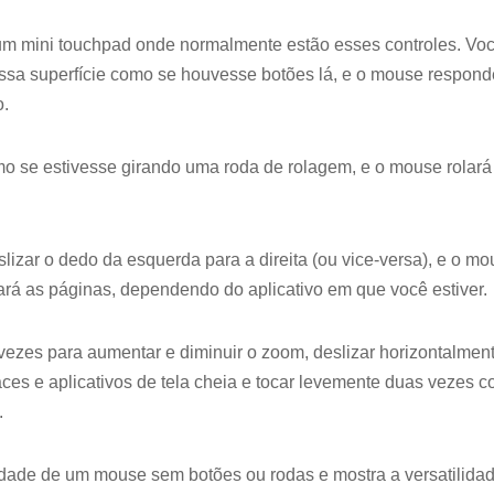
um mini touchpad onde normalmente estão esses controles. Voc
essa superfície como se houvesse botões lá, e o mouse respon
o.
 se estivesse girando uma roda de rolagem, e o mouse rolará
zar o dedo da esquerda para a direita (ou vice-versa), e o mo
ará as páginas, dependendo do aplicativo em que você estiver.
vezes para aumentar e diminuir o zoom, deslizar horizontalmen
aces e aplicativos de tela cheia e tocar levemente duas vezes 
.
lidade de um mouse sem botões ou rodas e mostra a versatilida