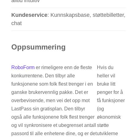
alltid intuitiv
Kundeservice
: Kunnskapsbase, støttebilletter,
chat
Oppsummering
RoboForm
er rimeligere enn de fleste
Hvis du
konkurrentene. Den tilbyr alle
heller vil
funksjonene som folk flest trenger i en
bruke litt
ganske brukervennlig pakke. Det er
penger for å
overbevisende, men vei det opp mot
få funksjoner
LastPass sin gratisplan. Den tilbyr
(og
også alle funksjonene folk flest trenger
økonomisk
og vil synkronisere et ubegrenset antall
støtte
passord til alle enhetene dine, og er det
utviklerne