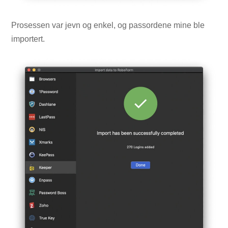
Prosessen var jevn og enkel, og passordene mine ble
importert.