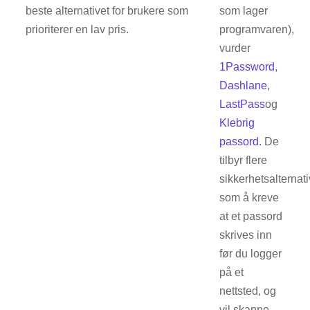
beste alternativet for brukere som
som lager
prioriterer en lav pris.
programvaren),
vurder
1Password
,
Dashlane
,
LastPass
og
Klebrig
passord
. De
tilbyr flere
sikkerhetsalternati
som å kreve
at et passord
skrives inn
før du logger
på et
nettsted, og
vil skanne