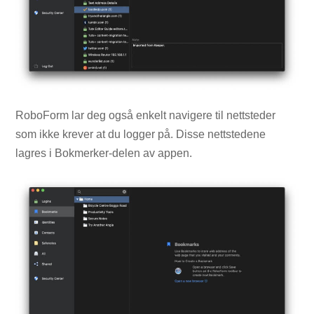
RoboForm lar deg også enkelt navigere til nettsteder
som ikke krever at du logger på. Disse nettstedene
lagres i Bokmerker-delen av appen.