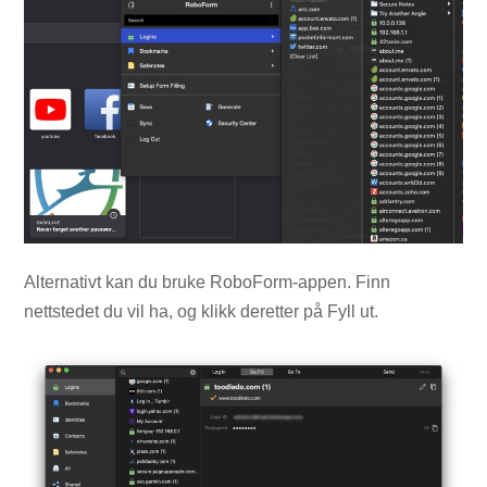
Alternativt kan du bruke RoboForm-appen. Finn
nettstedet du vil ha, og klikk deretter på Fyll ut.