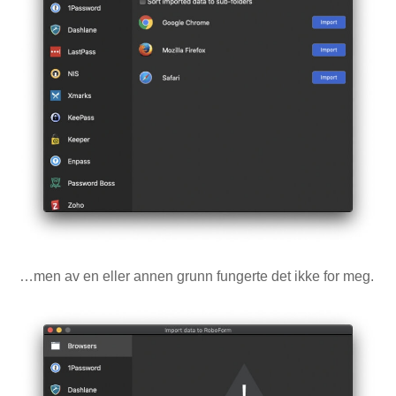
…men av en eller annen grunn fungerte det ikke for meg.