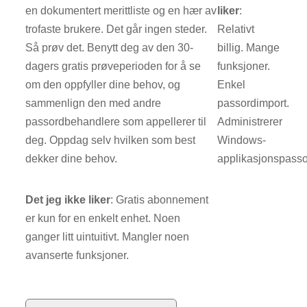
en dokumentert merittliste og en hær av
liker
:
trofaste brukere. Det går ingen steder.
Relativt
Så prøv det. Benytt deg av den 30-
billig. Mange
dagers gratis prøveperioden for å se
funksjoner.
om den oppfyller dine behov, og
Enkel
sammenlign den med andre
passordimport.
passordbehandlere som appellerer til
Administrerer
deg. Oppdag selv hvilken som best
Windows-
dekker dine behov.
applikasjonspasso
Det jeg ikke liker
: Gratis abonnement
er kun for en enkelt enhet. Noen
ganger litt uintuitivt. Mangler noen
avanserte funksjoner.