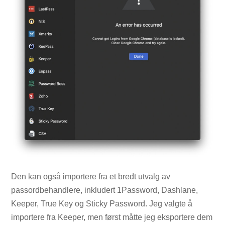
Den kan også importere fra et bredt utvalg av
passordbehandlere, inkludert 1Password, Dashlane,
Keeper, True Key og Sticky Password. Jeg valgte å
importere fra Keeper, men først måtte jeg eksportere dem