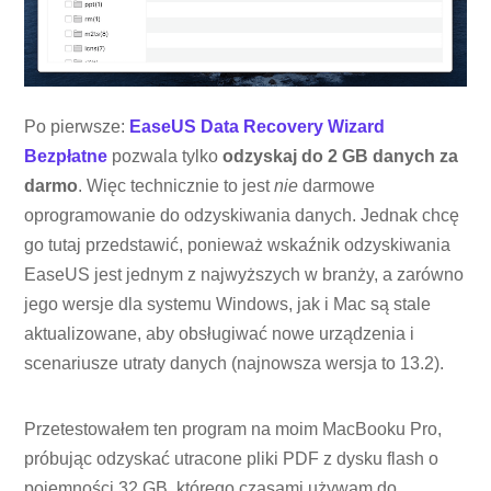
Po pierwsze:
EaseUS Data Recovery Wizard
Bezpłatne
pozwala tylko
odzyskaj do 2 GB danych za
darmo
. Więc technicznie to jest
nie
darmowe
oprogramowanie do odzyskiwania danych. Jednak chcę
go tutaj przedstawić, ponieważ wskaźnik odzyskiwania
EaseUS jest jednym z najwyższych w branży, a zarówno
jego wersje dla systemu Windows, jak i Mac są stale
aktualizowane, aby obsługiwać nowe urządzenia i
scenariusze utraty danych (najnowsza wersja to 13.2).
Przetestowałem ten program na moim MacBooku Pro,
próbując odzyskać utracone pliki PDF z dysku flash o
pojemności 32 GB, którego czasami używam do