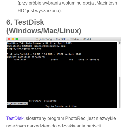
(przy próbie wybrania woluminu opcja „Macintosh
HD” jest wyszarzona).
6. TestDisk
(Windows/Mac/Linux)
TestDisk
, siostrzany program PhotoRec, jest niezwykle
potężnym narzędziem do odzyskiwania partycji