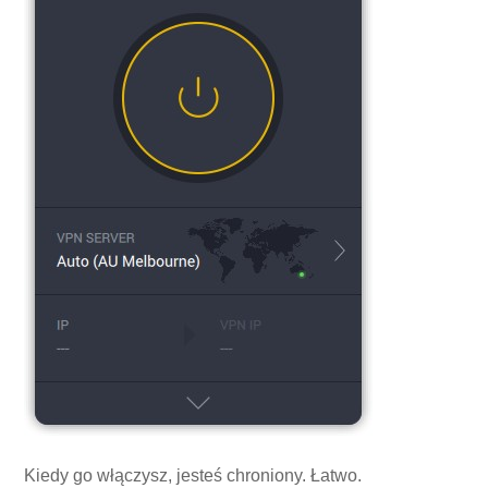
Kiedy go włączysz, jesteś chroniony. Łatwo.