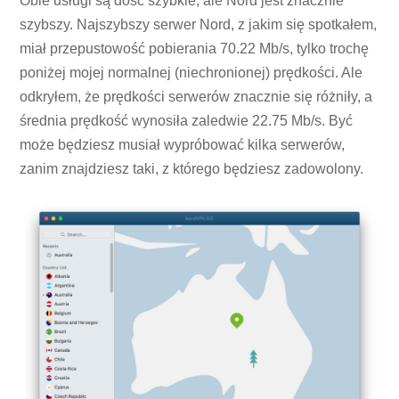
Obie usługi są dość szybkie, ale Nord jest znacznie
szybszy. Najszybszy serwer Nord, z jakim się spotkałem,
miał przepustowość pobierania 70.22 Mb/s, tylko trochę
poniżej mojej normalnej (niechronionej) prędkości. Ale
odkryłem, że prędkości serwerów znacznie się różniły, a
średnia prędkość wynosiła zaledwie 22.75 Mb/s. Być
może będziesz musiał wypróbować kilka serwerów,
zanim znajdziesz taki, z którego będziesz zadowolony.