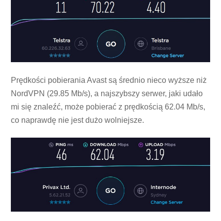
Prędkości pobierania Avast są średnio nieco wyższe niż
NordVPN (29.85 Mb/s), a najszybszy serwer, jaki udało
mi się znaleźć, może pobierać z prędkością 62.04 Mb/s,
co naprawdę nie jest dużo wolniejsze.