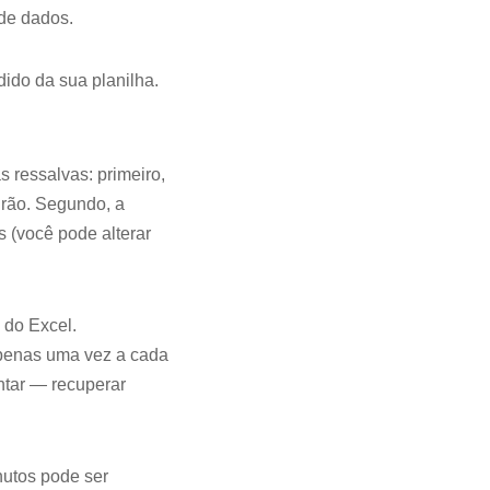
 de dados.
ido da sua planilha.
 ressalvas: primeiro,
drão. Segundo, a
 (você pode alterar
 do Excel.
apenas uma vez a cada
ntar — recuperar
nutos pode ser