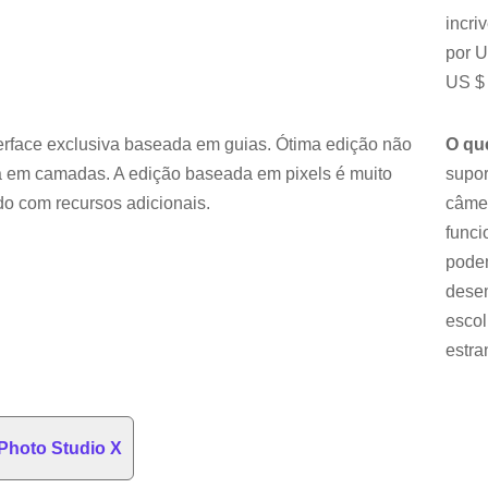
incri
por U
US $ 
terface exclusiva baseada em guias. Ótima edição não
O qu
a em camadas. A edição baseada em pixels é muito
supor
o com recursos adicionais.
câmer
funci
pode
dese
escol
estra
Photo Studio X