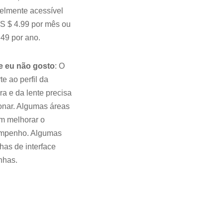
velmente acessível
S $ 4.99 por mês ou
49 por ano.
e eu não gosto
: O
te ao perfil da
a e da lente precisa
onar. Algumas áreas
m melhorar o
mpenho. Algumas
has de interface
nhas.