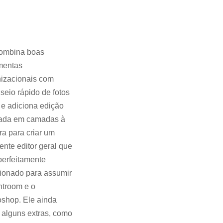
combina boas
mentas
izacionais com
eio rápido de fotos
e adiciona edição
ada em camadas à
ra para criar um
ente editor geral que
perfeitamente
ionado para assumir
htroom e o
shop. Ele ainda
i alguns extras, como