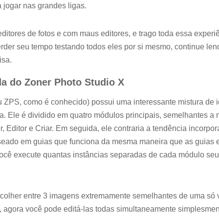
 jogar nas grandes ligas.
ditores de fotos e com maus editores, e trago toda essa experi
rder seu tempo testando todos eles por si mesmo, continue len
isa.
da do Zoner Photo Studio X
u ZPS, como é conhecido) possui uma interessante mistura de i
a. Ele é dividido em quatro módulos principais, semelhantes a
, Editor e Criar. Em seguida, ele contraria a tendência incor
aseado em guias que funciona da mesma maneira que as guias
ocê execute quantas instâncias separadas de cada módulo se
scolher entre 3 imagens extremamente semelhantes de uma só
a, agora você pode editá-las todas simultaneamente simplesmen