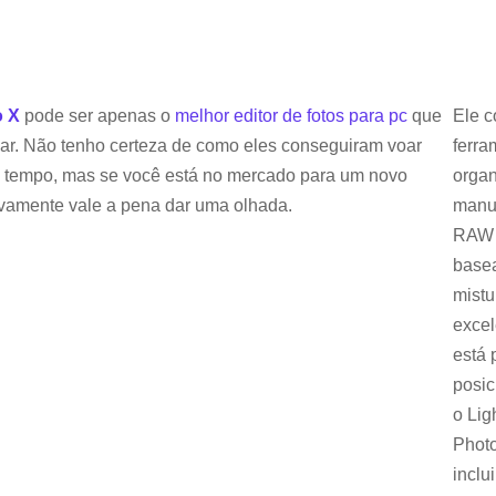
o X
pode ser apenas o
melhor editor de fotos para pc
que
Ele 
lar. Não tenho certeza de como eles conseguiram voar
ferra
to tempo, mas se você está no mercado para um novo
organ
tivamente vale a pena dar uma olhada.
manus
RAW 
base
mistu
excel
está 
posic
o Lig
Photo
inclu