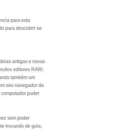
ência para esta
do para descobrir se
deias antigas e novas
 muitos editores RAW:
porando também um
 em seu navegador da
u computador puder
 vez sem poder
te trocando de guia.