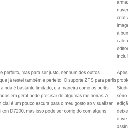
arma
nuve
criat
imag
álbun
calen
edito
inclu
 perfeito, mas para ser justo, nenhum dos outros
Apes
ue já testei também é perfeito. O suporte ZPS para perfis
probl
 ainda é bastante limitado, e a maneira como os perfis
Studi
tados em geral pode precisar de algumas melhorias. A
sério
icial é um pouco escura para o meu gosto ao visualizar
ediç
kon D7200, mas isso pode ser corrigido com alguns
deixe
drive
assin