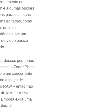
zenamento em
m e algumas opções
ivas para usar suas
ens editadas, como
s de fotos,
dários e até um
r de vídeo básico
ído.
ar desses pequenos
emas, o Zoner Photo
o é um concorrente
 no espaço de
ão RAW – então não
 de fazer um test
. Embora exija uma
atura, é