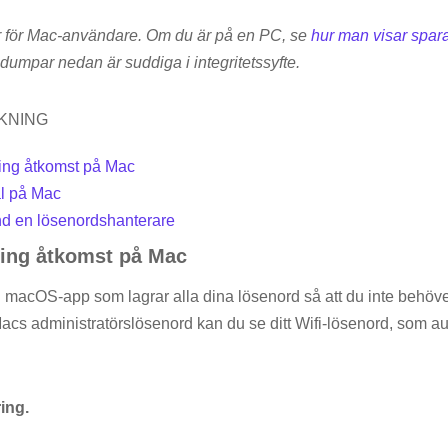
r för Mac-användare. Om du är på en PC, se
hur man visar spar
umpar nedan är suddiga i integritetssyfte.
KNING
ing åtkomst på Mac
al på Mac
nd en lösenordshanterare
ring åtkomst på Mac
 macOS-app som lagrar alla dina lösenord så att du inte behö
Macs administratörslösenord kan du se ditt Wifi-lösenord, som au
ing.