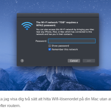
a jag visa dig två sätt att hitta Wifi-lösenordet på din Mac utan a
efter routern.