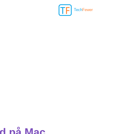
Tech
Fewer
rd på Mac