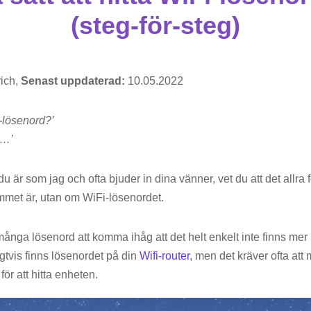
(steg-för-steg)
ich,
Senast uppdaterad:
10.05.2022
fi-lösenord?’
m…’
u är som jag och ofta bjuder in dina vänner, vet du att det allra
ummet är, utan om WiFi-lösenordet.
ånga lösenord att komma ihåg att det helt enkelt inte finns mer u
igtvis finns lösenordet på din
Wifi-router
, men det kräver ofta att 
ör att hitta enheten.