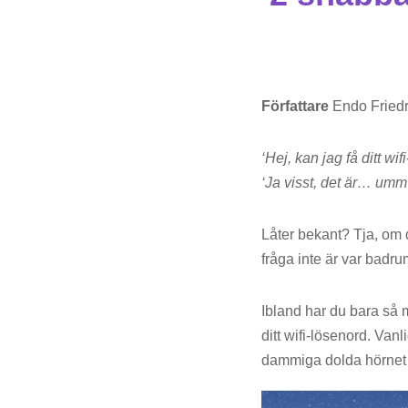
Författare
Endo Friedr
‘Hej, kan jag få ditt wi
‘Ja visst, det är… um
Låter bekant? Tja, om d
fråga inte är var badr
Ibland har du bara så m
ditt wifi-lösenord. Vanl
dammiga dolda hörnet f