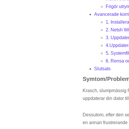
Frigör utry
Avancerade korri
1. Install
2. Netsh Wi
3. Uppdater
4.Uppdate
5. Systemfil
6. Rensa o
Slutsats
Symtom/Problem
Krasch, slumpmässig fr
uppdaterar din dator t
Dessutom, efter den se
en annan frustrerande f