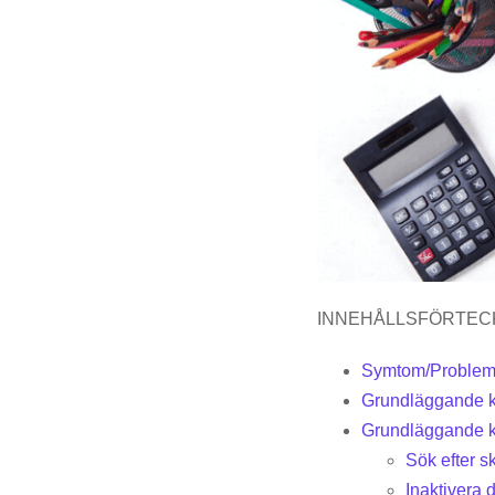
INNEHÅLLSFÖRTEC
Symtom/Problemö
Grundläggande ko
Grundläggande k
Sök efter s
Inaktivera d