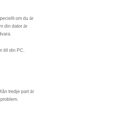
peciellt om du är
 din dator är
dvara.
till din PC.
ån tredje part är
 problem.