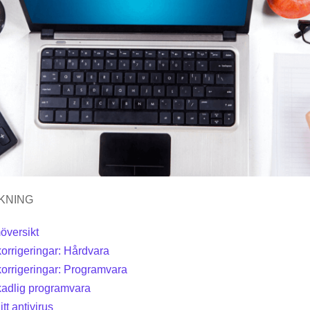
KNING
versikt
rrigeringar: Hårdvara
orrigeringar: Programvara
kadlig programvara
itt antivirus