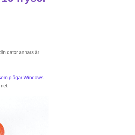
 din dator annars är
som plågar Windows
.
emet.