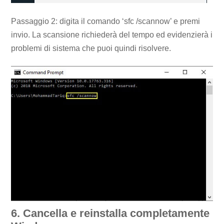
Passaggio 2: digita il comando ‘sfc /scannow’ e premi
invio. La scansione richiederà del tempo ed evidenzierà i
problemi di sistema che puoi quindi risolvere.
6. Cancella e reinstalla completamente