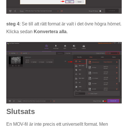
steg 4
: Se till att rätt format är valt i det övre högra hörnet.
Klicka sedan
Konvertera
alla
.
Slutsats
En MOV-fil är inte precis ett universellt format. Men