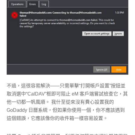
不過，這很容易解決——只需單擊“打開帳戶設置”按鈕並
取消選中“CalDAV”框即可阻止 eM 客戶端嘗試檢查它，其
他一切都一帆風順。 我什至從來沒有費心設置我的
GoDaddy 日曆系統，但如果你使用一個，你不應該遇到
這個錯誤，它應該像你的收件箱一樣容易設置。