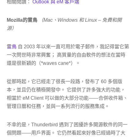
相關閱讀：
Outlook 與 eM 客戶端
Mozilla的雷鳥
（Mac、Windows 和 Linux – 免費和開
源）
雷鳥
自 2003 年以來一直可用於電子郵件，我記得當它第
一次問世時非常興奮； 高質量的自由軟件的想法在當時
還是很新穎的（*waves cane*）。
從那時起，它已經走了很長一段路，發布了 60 多個版
本，並且仍在積極開發中。 它提供了許多強大的功能，
相當於 eM Client 可以做的大部分功能——合併收件箱、
管理日曆和任務，並與一系列流行的服務集成。
不幸的是，Thunderbird 遇到了困擾許多開源軟件的同一
個問題——用戶界面。 它仍然看起來好像已經過時了大