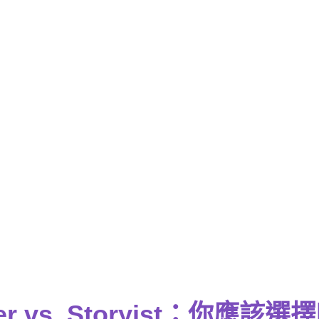
ner vs. Storyist：你應