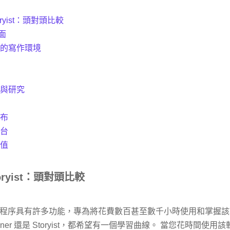
 Storyist：頭對頭比較
面
效的寫作環境
暴與研究
發布
平台
價值
 Storyist：頭對頭比較
程序具有許多功能，專為將花費數百甚至數千小時使用和掌握該
vener 還是 Storyist，都希望有一個學習曲線。 當您花時間使