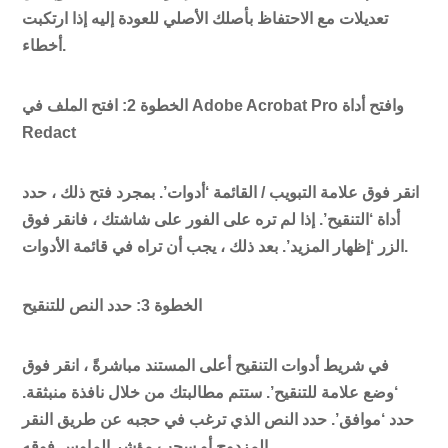
تعديلات مع الاحتفاظ بأصلك الأصلي للعودة إليه إذا ارتكبت
أخطاء.
الخطوة 2: افتح الملف في Adobe Acrobat Pro وافتح أداة
Redact
انقر فوق علامة التبويب / القائمة ‘أدوات’. بمجرد فتح ذلك ، حدد
أداة ‘التنقيح’. إذا لم تره على الفور على شاشتك ، فانقر فوق
الزر ‘إظهار المزيد’. بعد ذلك ، يجب أن تراه في قائمة الأدوات.
الخطوة 3: حدد النص للتنقيح
في شريط أدوات التنقيح أعلى المستند مباشرةً ، انقر فوق
‘وضع علامة للتنقيح’. ستتم مطالبتك من خلال نافذة منبثقة.
حدد ‘موافق’. حدد النص الذي ترغب في حجبه عن طريق النقر
المزدوج أو سحب مؤشر الماوس فوقه.