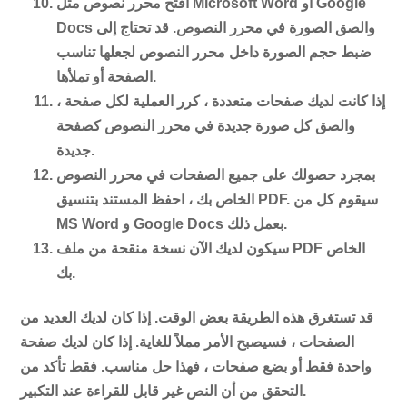
افتح محرر نصوص مثل Microsoft Word أو Google
Docs والصق الصورة في محرر النصوص. قد تحتاج إلى
ضبط حجم الصورة داخل محرر النصوص لجعلها تناسب
الصفحة أو تملأها.
إذا كانت لديك صفحات متعددة ، كرر العملية لكل صفحة ،
والصق كل صورة جديدة في محرر النصوص كصفحة
جديدة.
بمجرد حصولك على جميع الصفحات في محرر النصوص
الخاص بك ، احفظ المستند بتنسيق PDF. سيقوم كل من
MS Word و Google Docs بعمل ذلك.
سيكون لديك الآن نسخة منقحة من ملف PDF الخاص
بك.
قد تستغرق هذه الطريقة بعض الوقت. إذا كان لديك العديد من
الصفحات ، فسيصبح الأمر مملاً للغاية. إذا كان لديك صفحة
واحدة فقط أو بضع صفحات ، فهذا حل مناسب. فقط تأكد من
التحقق من أن النص غير قابل للقراءة عند التكبير.