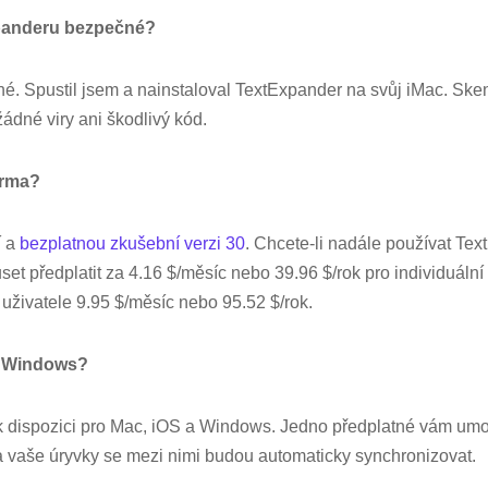
panderu bezpečné?
né. Spustil jsem a nainstaloval TextExpander na svůj iMac. Sk
ádné viry ani škodlivý kód.
arma?
í a
bezplatnou zkušební verzi 30
. Chcete-li nadále používat Tex
set předplatit za 4.16 $/měsíc nebo 39.96 $/rok pro individuální (
uživatele 9.95 $/měsíc nebo 95.52 $/rok.
o Windows?
k dispozici pro Mac, iOS a Windows. Jedno předplatné vám umož
a vaše úryvky se mezi nimi budou automaticky synchronizovat.