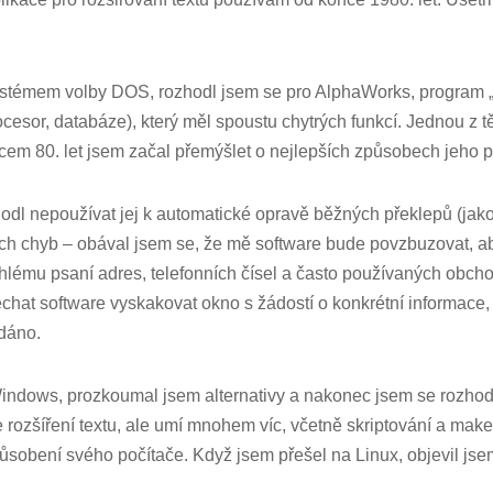
stémem volby DOS, rozhodl jsem se pro AlphaWorks, program „
ocesor, databáze), který měl spoustu chytrých funkcí. Jednou z t
ncem 80. let jsem začal přemýšlet o nejlepších způsobech jeho po
odl nepoužívat jej k automatické opravě běžných překlepů (jako
ých chyb – obával jsem se, že mě software bude povzbuzovat, ab
hlému psaní adres, telefonních čísel a často používaných obch
hat software vyskakovat okno s žádostí o konkrétní informace
adáno.
indows, prozkoumal jsem alternativy a nakonec jsem se rozhod
e rozšíření textu, ale umí mnohem víc, včetně skriptování a make
ůsobení svého počítače. Když jsem přešel na Linux, objevil js