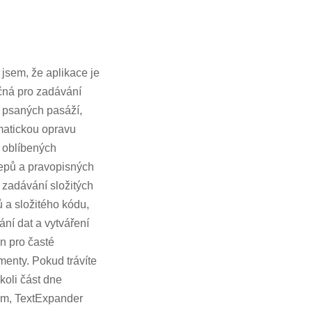
l jsem, že aplikace je
čná pro zadávání
 psaných pasáží,
atickou opravu
 oblíbených
epů a pravopisných
 zadávání složitých
 a složitého kódu,
ání dat a vytváření
n pro časté
enty. Pokud trávíte
koli část dne
ím, TextExpander