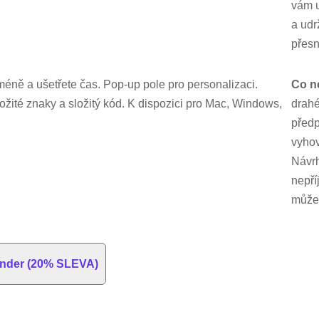
vám u
a udr
přesn
 méně a ušetřete čas. Pop-up pole pro personalizaci.
Co n
žité znaky a složitý kód. K dispozici pro Mac, Windows,
drahé
před
vyho
Návr
nepří
můžet
ander (20% SLEVA)