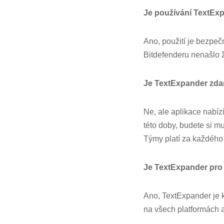
Je používání TextEx
Ano, použití je bezpeč
Bitdefenderu nenašlo ž
Je TextExpander zd
Ne, ale aplikace nabíz
této doby, budete si mu
Týmy platí za každého 
Je TextExpander pr
Ano, TextExpander je 
na všech platformách 