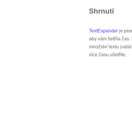
Shrnutí
TextExpander
je pro
aby vám šetřila čas
množství textu zadán
více času ušetříte.