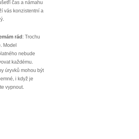
šetří čas a námahu
ží vás konzistentní a
ý.
emám rád
: Trochu
. Model
platného nebude
vovat každému.
hy úryvků mohou být
jemné, i když je
e vypnout.