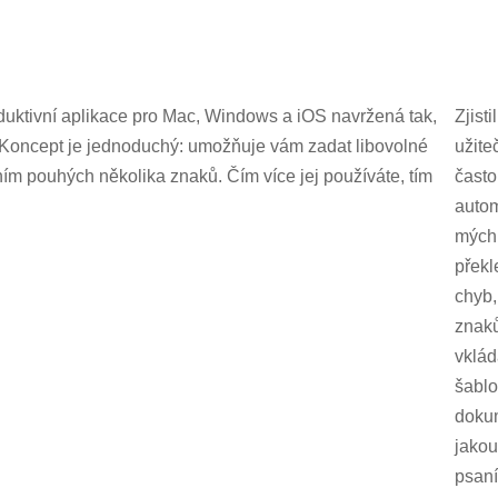
duktivní aplikace pro Mac, Windows a iOS navržená tak,
Zjisti
. Koncept je jednoduchý: umožňuje vám zadat libovolné
užite
ím pouhých několika znaků. Čím více jej používáte, tím
často
autom
mých
překl
chyb,
znaků
vklád
šablo
dokum
jakou
psan