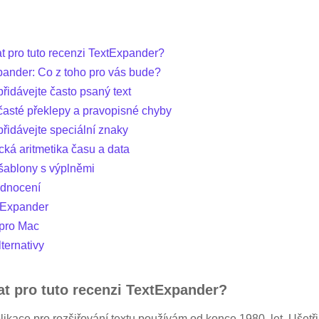
t pro tuto recenzi TextExpander?
ander: Co z toho pro vás bude?
řidávejte často psaný text
časté překlepy a pravopisné chyby
řidávejte speciální znaky
cká aritmetika času a data
 šablony s výplněmi
dnocení
xtExpander
 pro Mac
ternativy
t pro tuto recenzi TextExpander?
likace pro rozšiřování textu používám od konce 1980. let. Ušetři