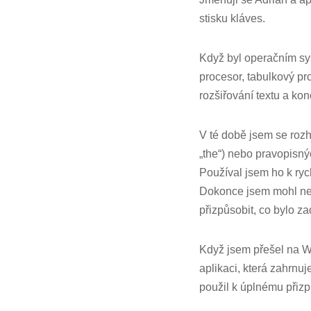
stisku kláves.
Když byl operačním sy
procesor, tabulkový pr
rozšiřování textu a ko
V té době jsem se rozh
„the“) nebo pravopisn
Používal jsem ho k ryc
Dokonce jsem mohl nec
přizpůsobit, co bylo z
Když jsem přešel na W
aplikaci, která zahrnuj
použil k úplnému přizp