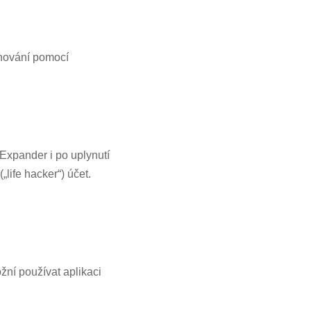
enování pomocí
tExpander i po uplynutí
„life hacker“) účet.
ní používat aplikaci