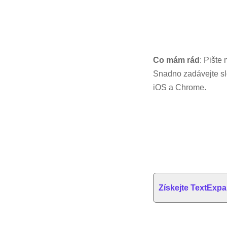
Co mám rád
: Pište
Snadno zadávejte slo
iOS a Chrome.
Získejte TextExp