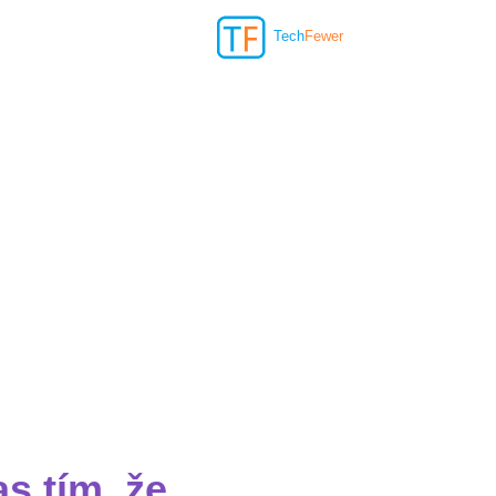
Tech
Fewer
s tím, že