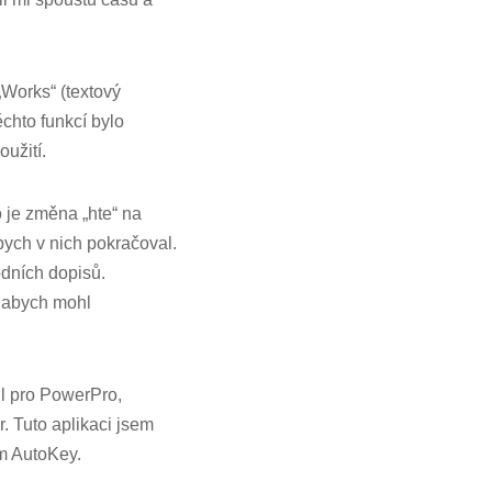
Works“ (textový
ěchto funkcí bylo
užití.
 je změna „hte“ na
ych v nich pokračoval.
odních dopisů.
, abych mohl
l pro PowerPro,
r. Tuto aplikaci jsem
em AutoKey.