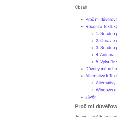
Obsah
Proč mi důvěřova
Recenze TextExp
1. Snadno p
2. Opravte 
3. Snadno p
4. Automati
5. Vytvořte
Důvody mého ho
Alternativy k Te
Alternativy
Windows al
závěr
Proč mi důvěřova
Jmenuji se Adrian a ap