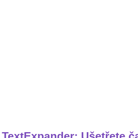
TextExpander: Ušetřete ča