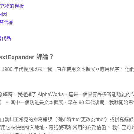
填充物的模板
原因
 的替代品
品
 替代品
tExpander 評論？
n，自 1980 年代後期以來，我一直在使用文本擴展器應用程序。 
系統時，我選擇了 AlphaWorks，這是一個具有許多智能功能的“
）。 其中一個功能是文本擴展，早在 80 年代後期，我就開始
動糾正常見的拼寫錯誤（例如將“hte”更改為“the”）或拼寫
實用它來快速輸入地址、電話號碼和常用的商務信函。 我什至可