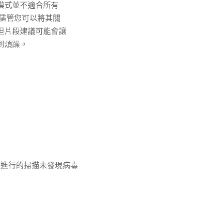
模式並不適合所有
 儘管您可以將其關
但片段建議可能會讓
到煩躁。
nder 進行的掃描未發現病毒