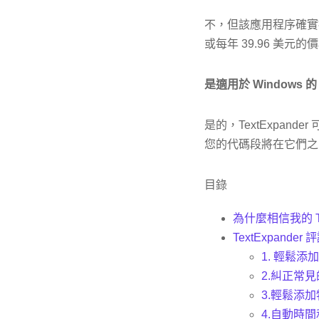
不，但該應用程序確
或每年 39.96 美元的
是適用於 Windows 的 
是的，TextExpand
您的代碼段將在它們之
目錄
為什麼相信我的 Te
TextExpand
1. 輕鬆添
2.糾正常
3.輕鬆添
4.自動時