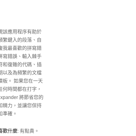
現該應用程序有助於
頻繁鍵入的段落、自
復我最喜歡的拼寫錯
拼寫錯誤、輸入棘手
符和復雜的代碼、插
期以及為頻繁的文檔
模板。 如果您在一天
任何時間都在打字，
tExpander 將節省您的
和精力，並讓您保持
和準確。
喜歡什麼
: 有點貴。