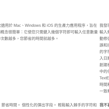
適用於 Mac、Windows 和 iOS 的生產力應用程序，旨在
我發
個概念很簡單：它使您只需鍵入幾個字符即可輸入任意數量
輸入
的次數越多，您節省的時間就越多。
動修
誤和
的字
入日
創建
中的
Tex
時間
一致
字，節省時間。 個性化的彈出字段。 輕鬆輸入棘手的字符和
我不