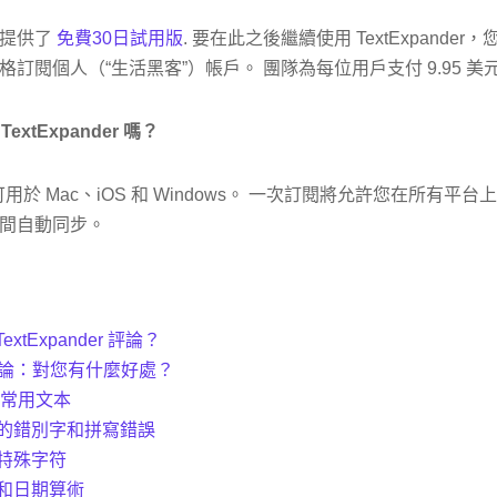
實提供了
免費30日試用版
. 要在此之後繼續使用 TextExpander，
價格訂閱個人（“生活黑客”）帳戶。 團隊為每位用戶支付 9.95 美元/月
TextExpander 嗎？
er 可用於 Mac、iOS 和 Windows。 一次訂閱將允許您在所
間自動同步。
xtExpander 評論？
er 評論：對您有什麼好處？
加常用文本
見的錯別字和拼寫錯誤
加特殊字符
間和日期算術