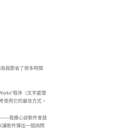
他們為我節省了很多時間
Works”程序（文字處理
思考使用它的最佳方式。
錯誤——我擔心該軟件會鼓
以讓軟件彈出一個詢問