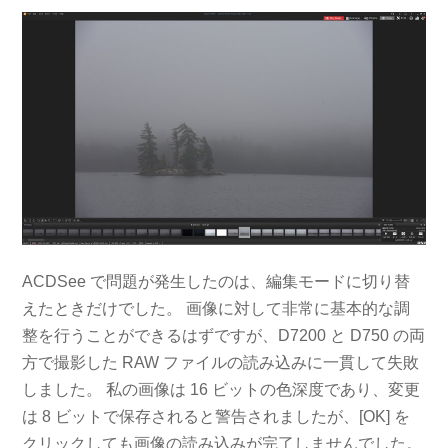
ACDSee で問題が発生したのは、編集モードに切り替
えたときだけでした。 画像に対して非常に基本的な調
整を行うことができるはずですが、D7200 と D750 の両
方で撮影した RAW ファイルの読み込みに一貫して失敗
しました。 私の画像は 16 ビットの色深度であり、変更
は 8 ビットで保存されると警告されましたが、[OK] を
クリックしても画像の読み込みが完了しませんでした。