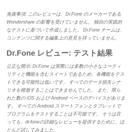
免責事項: このレビューは、Dr.Fone のメーカーである
Wondershare の影響を受けていません。 独自の実践的
なテストに基づいて作成しました。 Dr.Fone チームは、
コンテンツに関する編集上の意見を持っていません。
Dr.Fone レビュー: テスト結果
公正な開示: Dr.Fone は実際には多数の小さなユーティ
リティと機能を含むスイートであるため、各機能をテス
トできる可能性は低いです。 すべてのデータ損失シナ
リオを模倣することはできませんでした。 また、限ら
れた数の iOS および Android ベースのデバイスがありま
す。 すべての Android スマートフォンとタブレットで
プログラムをテストすることは不可能です。 そうは言
っても、dr.foneの詳細なレビューを提供するために、ほ
とんど試してみました.