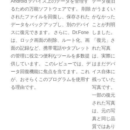
Android デバイス上のデータを管理す
データ復旧
るための万能ソフトウェアです。 削除
がうまくい
されたファイルを回復し、保存された
かなかった
データをバックアップし、別のデバイ
ことが判明
スに復元できます。 さらに、Dr.Fone
しました。
は、ロック画面の削除、ルート化、画
「復元」さ
面の記録など、携帯電話やタブレット
れた写真
の管理に役立つ便利なツールを多数提
は、実際に
供しています。 このレビューでは、デ
はまだデバ
ータ回復機能に焦点を当てます。これ
イス自体に
が、おそらくこのプログラムを使用す
残っていた
る理由です。
写真です。
一部の復元
された写真
は、元の写
真と同じ品
質ではあり