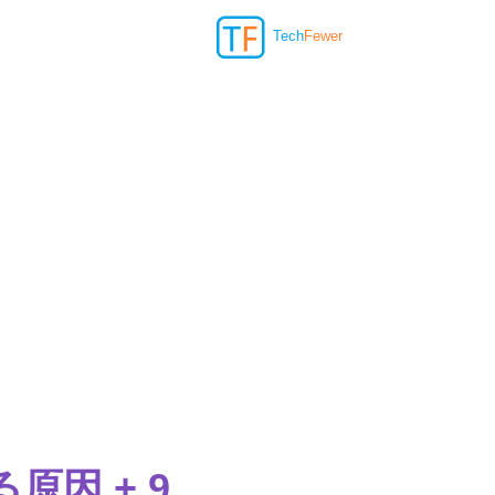
Tech
Fewer
原因 + 9