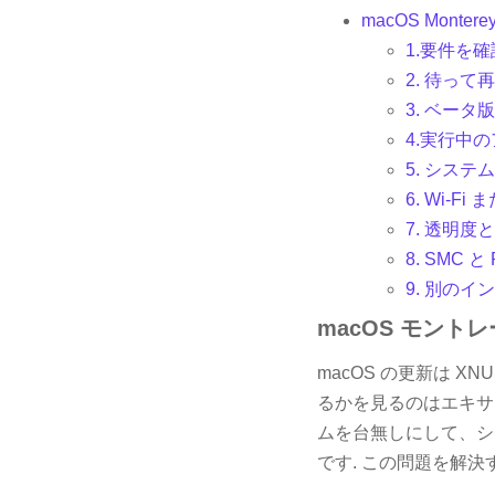
macOS Monte
1.要件を
2. 待って
3. ベータ
4.実行中
5. シス
6. Wi-
7. 透明
8. SMC 
9. 別の
macOS モント
macOS の更新は 
るかを見るのはエキサ
ムを台無しにして、シ
です. この問題を解