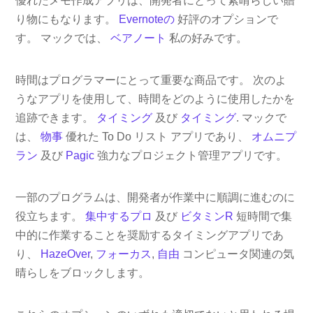
優れたメモ作成アプリは、開発者にとって素晴らしい贈
り物にもなります。
Evernoteの
好評のオプションで
す。 マックでは、
ベアノート
私の好みです。
時間はプログラマーにとって重要な商品です。 次のよ
うなアプリを使用して、時間をどのように使用したかを
追跡できます。
タイミング
及び
タイミング
. マックで
は、
物事
優れた To Do リスト アプリであり、
オムニプ
ラン
及び
Pagic
強力なプロジェクト管理アプリです。
一部のプログラムは、開発者が作業中に順調に進むのに
役立ちます。
集中するプロ
及び
ビタミンR
短時間で集
中的に作業することを奨励するタイミングアプリであ
り、
HazeOver
,
フォーカス
,
自由
コンピュータ関連の気
晴らしをブロックします。