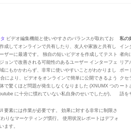
ィタ
ビデオ編集機能と使いやすさのバランスが取れてお
私の
作成してオンラインで共有したり、友人や家族と共有し
イン
ーザーに最適です。 独自の短いビデオを作成してテスト
者向
ジョンで改善される可能性のあるユーザー インターフェ
リア
域にもかかわらず、非常に使いやすいことがわかりまし
ポー
 との統合により、ビデオをオンラインで簡単に公開できるよう
クセ
で驚くほど問題が発生しなくなりました (XNUMX つの
ート
outube に十分に慣れていない私自身のせいでしたが)。
語を
の UI 要素には作業が必要です。 効果に対する非常に制限さ
変わりなマーケティング慣行。 使用状況レポートはデフォ
います。