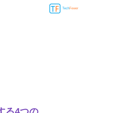
Tech
Fewer
稿する4つの