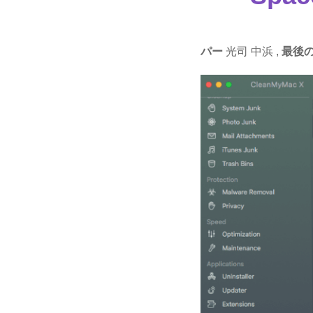
パー
光司 中浜 ,
最後