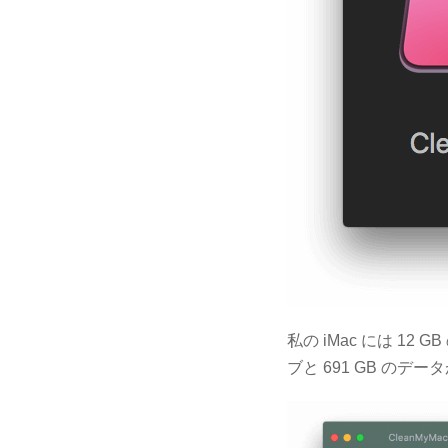
私の iMac には 12 
ブと 691 GB の