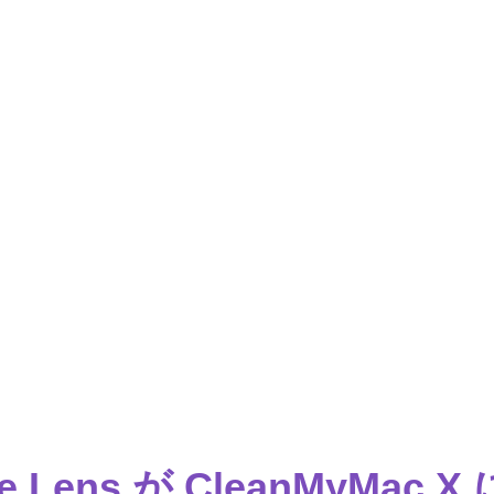
e Lens が CleanMyMac 