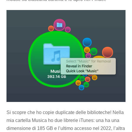
Si scopre che ho copie duplicate delle biblioteche! Nella
mia cartella Musica ho due librerie iTunes: una ha una
dimensione di 185 GB e l’ultimo accesso nel 2022, l’altra