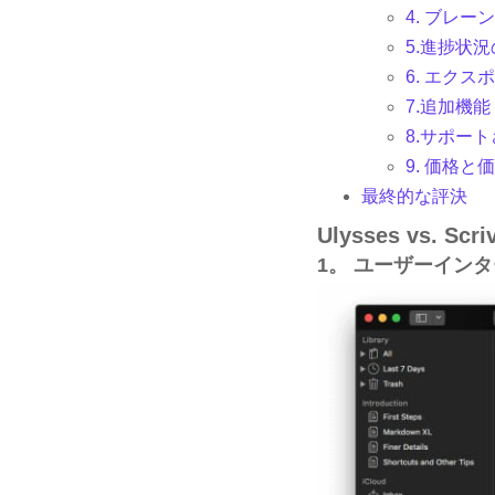
4. ブレ
5.進捗状
6. エクス
7.追加機能
8.サポー
9. 価格と
最終的な評決
Ulysses vs. Sc
1。 ユーザーイン