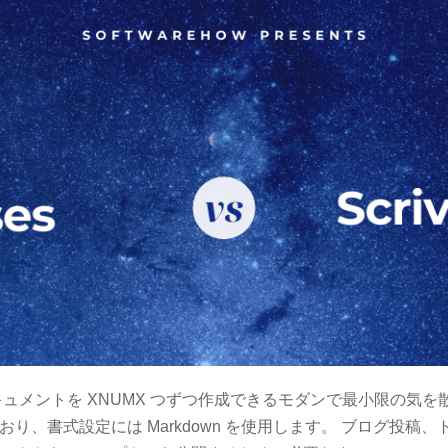
ュメントを XNUMX つずつ作成できるモダンで最小限の気を
り、書式設定には Markdown を使用します。 ブログ投稿、