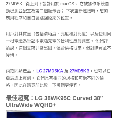
27MD5KL 從上到下設計用於 macOS。 它被操作系統自
動檢測並配置為第二個顯示器； 下次重新連接時，您的
應用程序和窗口會跳回原來的位置。
用戶對其質量（包括清晰度、亮度和對比度）以及使用同
一根電纜為筆記本電腦充電的便利性感到興奮。 他們評
論說，這個支架非常堅固，儘管價格很高，但對購買並不
後悔。
兩款同類產品，
LG 27MD5KA
及
27MD5KB
，也可以在
亞馬遜上買到。 它們具有相同的規格和可能不同的價
格，因此在購買前比較一下哪個更便宜。
最佳超寬：LG 38WK95C Curved 38″
UltraWide WQHD+