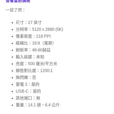
查看當前價​​格
一目了然：
尺寸：27 英寸
分辨率：5120 x 2880 (5K)
像素密度：218 PPI
縱橫比：16:9（寬屏）
刷新率：48-60赫茲
輸入延遲：未知
亮度：500 厘米/平方米
靜態對比度：1200:1
無閃爍：否
雷電 3：是的
USB-C：是的
其他端口：無
重量：14.1 磅，6.4 公斤