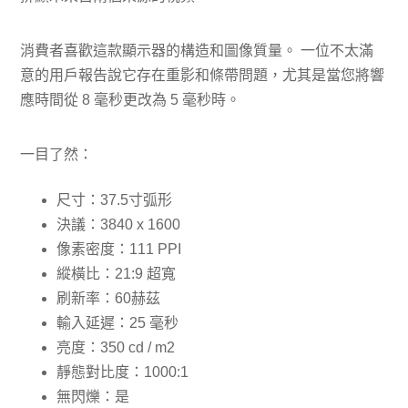
消費者喜歡這款顯示器的構造和圖像質量。 一位不太滿
意的用戶報告說它存在重影和條帶問題，尤其是當您將響
應時間從 8 毫秒更改為 5 毫秒時。
一目了然：
尺寸：37.5寸弧形
決議：3840 x 1600
像素密度：111 PPI
縱橫比：21:9 超寬
刷新率：60赫茲
輸入延遲：25 毫秒
亮度：350 cd / m2
靜態對比度：1000:1
無閃爍：是