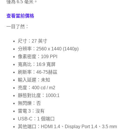
僅為 6.5 毫米。
查看當前價​​格
一目了然：
尺寸：27 英寸
分辨率：2560 x 1440 (1440p)
像素密度：109 PPI
寬高比：16:9 寬屏
刷新率：46-75赫茲
輸入延遲：未知
亮度：400 cd / m2
靜態對比度：1000:1
無閃爍：否
雷電 3：沒有
USB-C：1 個端口
其他端口：HDMI 1.4、Display Port 1.4、3.5 mm