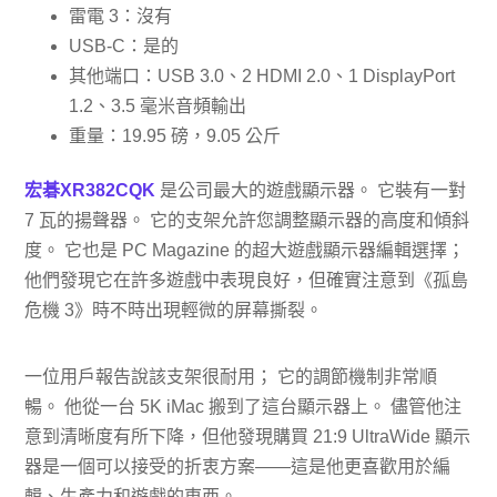
雷電 3：沒有
USB-C：是的
其他端口：USB 3.0、2 HDMI 2.0、1 DisplayPort
1.2、3.5 毫米音頻輸出
重量：19.95 磅，9.05 公斤
宏碁XR382CQK
是公司最大的遊戲顯示器。 它裝有一對
7 瓦的揚聲器。 它的支架允許您調整顯示器的高度和傾斜
度。 它也是 PC Magazine 的超大遊戲顯示器編輯選擇；
他們發現它在許多遊戲中表現良好，但確實注意到《孤島
危機 3》時不時出現輕微的屏幕撕裂。
一位用戶報告說該支架很耐用； 它的調節機制非常順
暢。 他從一台 5K iMac 搬到了這台顯示器上。 儘管他注
意到清晰度有所下降，但他發現購買 21:9 UltraWide 顯示
器是一個可以接受的折衷方案——這是他更喜歡用於編
輯、生產力和遊戲的東西。