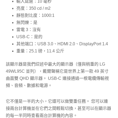
輸入延遲：10 毫秒
亮度：350 cd / m2
靜態對比度：1000:1
無閃爍：是
雷電 3：沒有
USB-C：是的
其他端口：USB 3.0、HDMI 2.0、DisplayPort 1.4
重量：25.1 磅，11.4 公斤
該顯示器是我們綜述中最大的顯示器（僅與稍重的 LG
49WL95C 並列），戴爾聲稱它是世界上第一款 49 英寸
曲面雙 QHD 顯示器。 USB-C 連接通過一根電纜傳輸視
頻、音頻、數據和電源。
它不僅是一半的大小，它還可以做雙重任務。 您可以連
接兩台計算機並在它們之間輕鬆切換，甚至可以在顯示器
的每一半同時查看兩台計算機的內容。