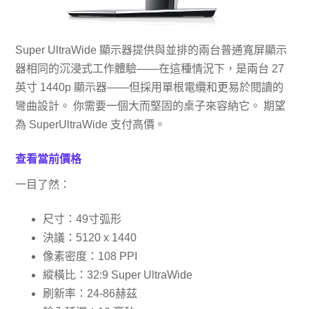
Super UltraWide 顯示器提供與並排的兩台普通寬屏顯示
器相同的沉浸式工作體驗——在這種情況下，是兩台 27
英寸 1440p 顯示器——但採用單根電纜和更易於閱讀的
彎曲設計。 你需要一個大而堅固的桌子來容納它。 期望
為 SuperUltraWide 支付高價。
查看當前價​​格
一目了然：
尺寸：49寸弧形
決議：5120 x 1440
像素密度：108 PPI
縱橫比：32:9 Super UltraWide
刷新率：24-86赫茲