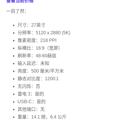
查看当前价格
一目了然：
尺寸：27英寸
分辨率：5120 x 2880 (5K)
像素密度：218 PPI
纵横比：16:9（宽屏）
刷新率：48-60赫兹
输入延迟：未知
亮度：500 厘米/平方米
静态对比度：1200:1
无闪烁：否
雷电 3：是的
USB-C：是的
其他端口：无
重量：14.1 磅，6.4 公斤