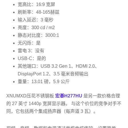
宽高比：16:9 宽屏
刷新率：48-165赫兹
输入延迟：3 毫秒
亮度：300 cd / m2
静态对比度：3000:1
无闪烁：是
雷电 3：没有
USB-C：是的
其他端口：USB 3.2 Gen 1、HDMI 2.0、
DisplayPort 1.2、3.5 毫米音频输出
重量：13.01 磅，5.9 公斤
XNUMXD压花不锈钢板
宏碁H277HU
是另一款价格合理
的 27 英寸 1440p 宽屏显示器。 与这个价位的竞争对手不
同，它包括两个集成扬声器（每声道 3 瓦）。