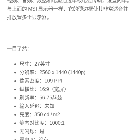
视频、音频、数据和电源通过单根电缆传输，设置简单。
与上面的 MSI 显示器一样，​​它的薄边框使其非常适合并
排放置多个显示器。
一目了然：
尺寸：27英寸
分辨率：2560 x 1440 (1440p)
像素密度：109 PPI
纵横比：16:9（宽屏）
刷新率：56-75赫兹
输入延迟：未知
亮度：350 cd / m2
静态对比度：1000:1
无闪烁：是
雷电 3：没有