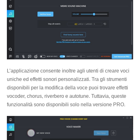
L’applicazione consente inoltre agli utenti di creare voci
uniche ed effetti sonori personalizzati. Tra gli strumenti
disponibili per la modifica della voce puoi trovare effetti
vocoder, chorus, riverbero e autotune. Tuttavia, queste
funzionalità sono disponibili solo nella versione PRO.