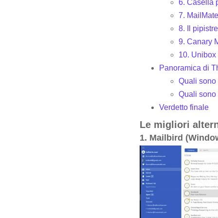
6. Casella
7. MailMat
8. Il pipistr
9. Canary M
10. Unibox
Panoramica di T
Quali sono 
Quali sono 
Verdetto finale
Le migliori alter
1. Mailbird (Windo