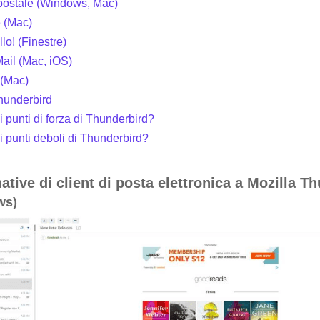
 postale (Windows, Mac)
e (Mac)
ello! (Finestre)
ail (Mac, iOS)
 (Mac)
hunderbird
i punti di forza di Thunderbird?
i punti deboli di Thunderbird?
native di client di posta elettronica a Mozilla T
ws)