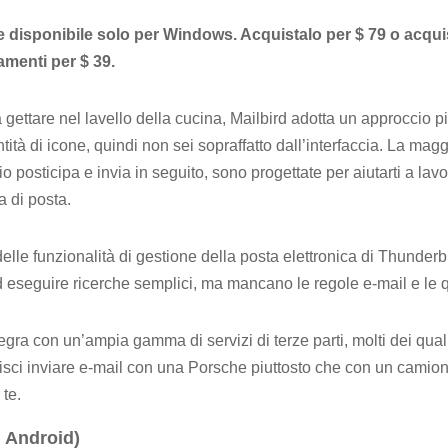
te disponibile solo per Windows. Acquistalo per $ 79 o acq
menti per $ 39.
 gettare nel lavello della cucina, Mailbird adotta un approccio p
tità di icone, quindi non sei sopraffatto dall’interfaccia. La magg
o posticipa e invia in seguito, sono progettate per aiutarti a la
a di posta.
lle funzionalità di gestione della posta elettronica di Thunderbi
d eseguire ricerche semplici, ma mancano le regole e-mail e le 
ntegra con un’ampia gamma di servizi di terze parti, molti dei qual
isci inviare e-mail con una Porsche piuttosto che con un camio
 te.
, Android)