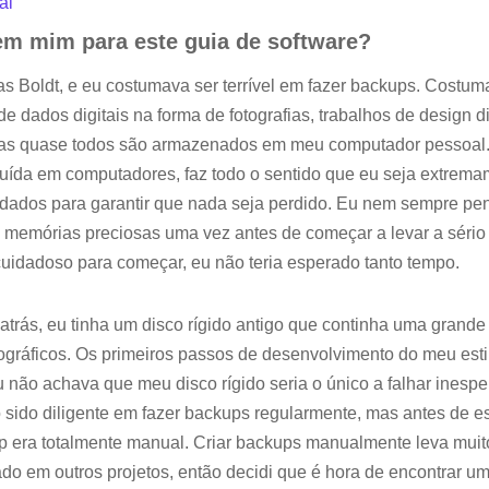
al
em mim para este guia de software?
 Boldt, e eu costumava ser terrível em fazer backups. Costuma
 dados digitais na forma de fotografias, trabalhos de design di
mas quase todos são armazenados em meu computador pessoal
ruída em computadores, faz todo o sentido que eu seja extrem
dados para garantir que nada seja perdido. Eu nem sempre pe
s memórias preciosas uma vez antes de começar a levar a sério
uidadoso para começar, eu não teria esperado tanto tempo.
trás, eu tinha um disco rígido antigo que continha uma grand
tográficos. Os primeiros passos de desenvolvimento do meu estil
 não achava que meu disco rígido seria o único a falhar ines
 sido diligente em fazer backups regularmente, mas antes de es
 era totalmente manual. Criar backups manualmente leva muit
ado em outros projetos, então decidi que é hora de encontrar 