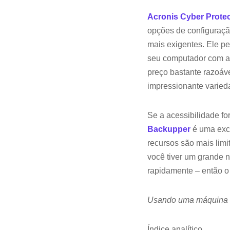
Acronis Cyber ​​Prote
opções de configuração
mais exigentes. Ele p
seu computador com ap
preço bastante razoáv
impressionante varied
Se a acessibilidade f
Backupper
é uma exce
recursos são mais limit
você tiver um grande 
rapidamente – então o 
Usando uma máquina 
Índice analítico