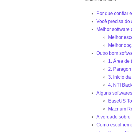
Por que confiar 
Você precisa do
Melhor software 
Melhor esco
Melhor opç
Outro bom softw
1. Área de
2. Paragon
3. Início d
4. NTI Ba
Alguns software
EaseUS To
Macrium Ref
A verdade sobre
Como escolhemo