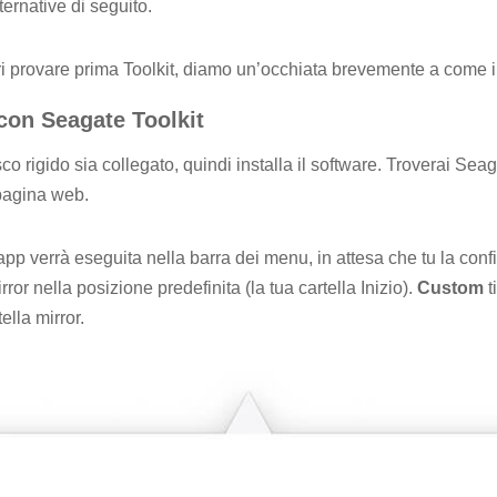
ernative di seguito.
i provare prima Toolkit, diamo un’occhiata brevemente a come ins
con Seagate Toolkit
isco rigido sia collegato, quindi installa il software. Troverai S
agina web.
’app verrà eseguita nella barra dei menu, in attesa che tu la conf
rror nella posizione predefinita (la tua cartella Inizio).
Custom
t
ella mirror.