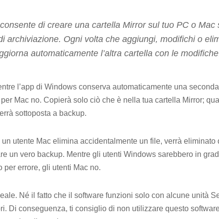
 ti consente di creare una cartella Mirror sul tuo PC o Mac
 di archiviazione. Ogni volta che aggiungi, modifichi o elim
 aggiorna automaticamente l’altra cartella con le modifiche
ntre l’app di Windows conserva automaticamente una seconda copi
pp per Mac no. Copierà solo ciò che è nella tua cartella Mirror; qua
verrà sottoposta a backup.
un utente Mac elimina accidentalmente un file, verrà eliminato d
e un vero backup. Mentre gli utenti Windows sarebbero in grado 
 per errore, gli utenti Mac no.
’ideale. Né il fatto che il software funzioni solo con alcune unità
tori. Di conseguenza, ti consiglio di non utilizzare questo softwar