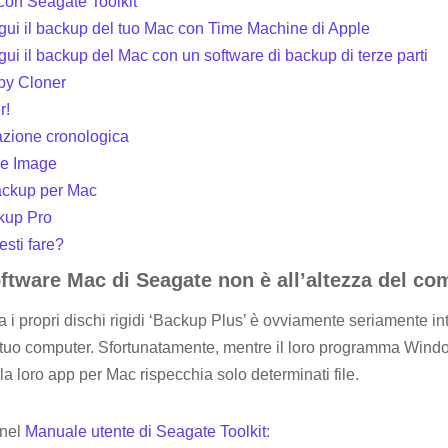
con Seagate Toolkit
gui il backup del tuo Mac con Time Machine di Apple
ui il backup del Mac con un software di backup di terze parti
py Cloner
r!
azione cronologica
ue Image
ackup per Mac
ckup Pro
sti fare?
oftware Mac di Seagate non è all’altezza del co
i propri dischi rigidi ‘Backup Plus’ è ovviamente seriamente int
l tuo computer. Sfortunatamente, mentre il loro programma Win
a loro app per Mac rispecchia solo determinati file.
 nel
Manuale utente di Seagate Toolkit
: