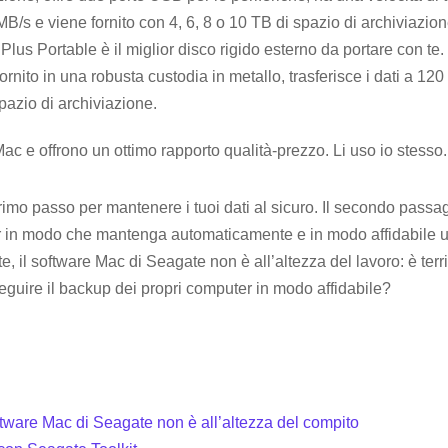
/s e viene fornito con 4, 6, 8 o 10 TB di spazio di archiviazion
us Portable è il miglior disco rigido esterno da portare con te.
ornito in una robusta custodia in metallo, trasferisce i dati a 120
pazio di archiviazione.
c e offrono un ottimo rapporto qualità-prezzo. Li uso io stesso.
primo passo per mantenere i tuoi dati al sicuro. Il secondo passa
er in modo che mantenga automaticamente e in modo affidabile 
e, il software Mac di Seagate non è all’altezza del lavoro: è terr
guire il backup dei propri computer in modo affidabile?
oftware Mac di Seagate non è all’altezza del compito