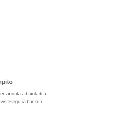
mpito
enzionata ad aiutarti a
dows eseguirà backup