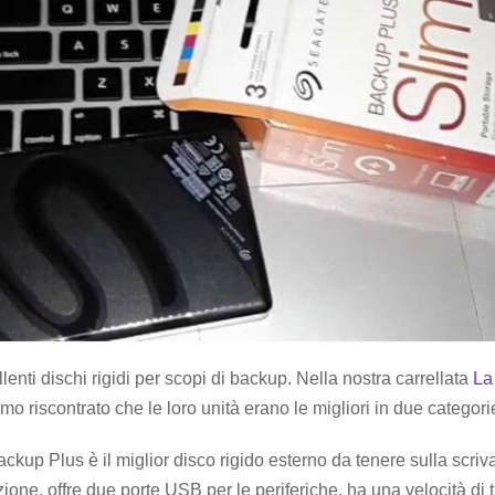
nti dischi rigidi per scopi di backup. Nella nostra carrellata
La
mo riscontrato che le loro unità erano le migliori in due categorie
kup Plus è il miglior disco rigido esterno da tenere sulla scri
zione, offre due porte USB per le periferiche, ha una velocità di 