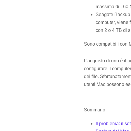
massima di 160 MB
Seagate Backup Pl
computer, viene f
con 2 o 4 TB di s
Sono compatibili con Ma
L’acquisto di uno è il 
configurare il comput
dei file. Sfortunatament
utenti Mac possono ese
Sommario
Il problema: il s