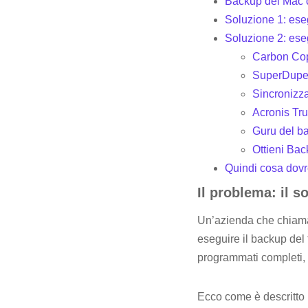
Backup del Mac 
Soluzione 1: ese
Soluzione 2: eseg
Carbon Co
SuperDupe
Sincronizz
Acronis Tr
Guru del b
Ottieni Ba
Quindi cosa dovre
Il problema: il s
Un’azienda che chiama 
eseguire il backup de
programmati completi, l
Ecco come è descritto